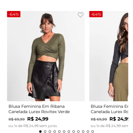
-
64%
-
64%
Blusa Feminina Em Ribana
Blusa Feminina Em 
Canelada Lurex Rovitex Verde
Canelada Lurex Rovi
R$
24
,
99
R$
24
,
99
R$
69
,
99
R$
69
,
99
ou
1
x de
R$
24
,
99
sem juros
ou
1
x de
R$
24
,
99
sem j