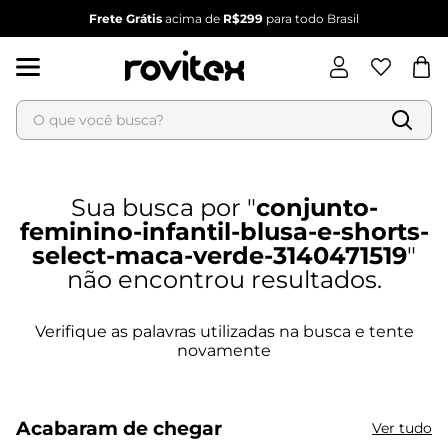
Frete Grátis
acima de
R$299
para todo Brasil
O que você busca?
Termos mais buscados
1
º
blusa feminina
conjunto-
2
º
vestido
feminino-infantil-blusa-e-shorts-
3
º
vestido feminino
select-maca-verde-3140471519
4
º
dianna
5
º
calça feminina
6
º
conjunto feminino
Acabaram de chegar
Ver tudo