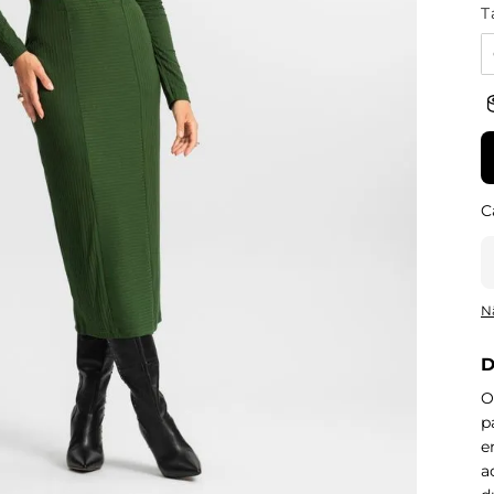
T
N
D
O
p
e
a