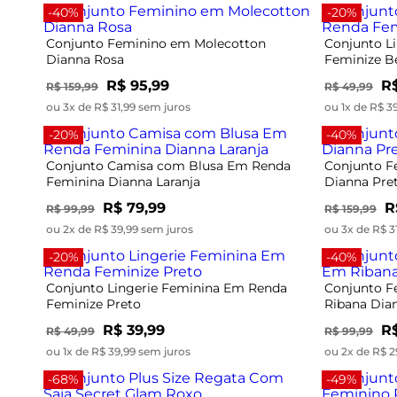
Dianna Rosa
Feminize B
R$ 95,99
R$
R$ 159,99
R$ 49,99
ou 3x de R$ 31,99 sem juros
ou 1x de R$ 3
-20%
-40%
Conjunto Camisa com Blusa Em Renda
Conjunto F
Feminina Dianna Laranja
Dianna Pre
R$ 79,99
R
R$ 99,99
R$ 159,99
ou 2x de R$ 39,99 sem juros
ou 3x de R$ 3
-20%
-40%
Conjunto Lingerie Feminina Em Renda
Conjunto F
Feminize Preto
Ribana Dia
R$ 39,99
R$
R$ 49,99
R$ 99,99
ou 1x de R$ 39,99 sem juros
ou 2x de R$ 2
-68%
-49%
Conjunto Plus Size Regata Com Saia
Conjunto B
Secret Glam Roxo
Rovitex Pre
R$ 89,99
R
R$ 284,99
R$ 304,99
ou 3x de R$ 29,99 sem juros
ou 5x de R$ 3