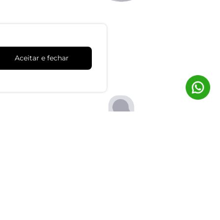
Trocas e Devoluções
dimento
Clique aqui para solicitar
Aceitar e fechar
tes
lo chat
as 8:00 às 17:00