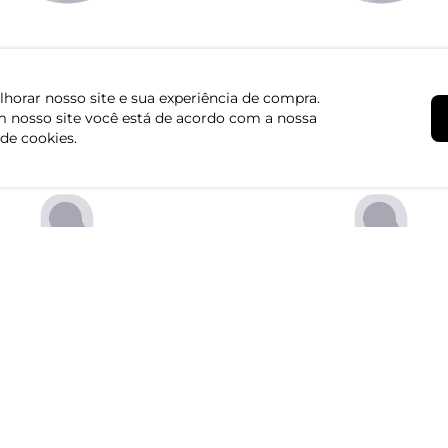
Institucional
Atendimento
horar nosso site e sua experiência de compra.
Quem somos
Central de Aten
 nosso site você está de acordo com a nossa
Políticas de Privacidade
Dúvidas Frequen
 de cookies.
Formas de Pagamento
Fale conosco pe
Formas de Entrega
Segunda à sexta d
Trocas e Devoluções
Regulamento de Promoções
Canal de Denúncias | Ética
Igualdade Salarial