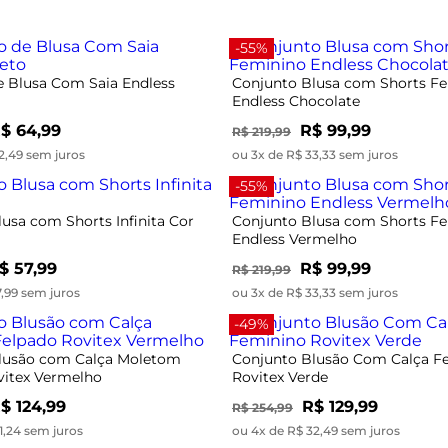
-55%
e Blusa Com Saia Endless
Conjunto Blusa com Shorts F
Endless Chocolate
$ 64,99
R$ 99,99
R$ 219,99
2,49 sem juros
ou 3x de R$ 33,33 sem juros
-55%
usa com Shorts Infinita Cor
Conjunto Blusa com Shorts F
Endless Vermelho
$ 57,99
R$ 99,99
R$ 219,99
7,99 sem juros
ou 3x de R$ 33,33 sem juros
-49%
lusão com Calça Moletom
Conjunto Blusão Com Calça F
vitex Vermelho
Rovitex Verde
$ 124,99
R$ 129,99
R$ 254,99
1,24 sem juros
ou 4x de R$ 32,49 sem juros
-40%
ingerie Feminina Em Renda
Conjunto Blusão Com Calça En