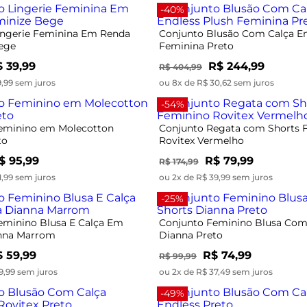
ege
Feminina Preto
 39,99
R$ 244,99
R$ 404,99
9,99 sem juros
ou 8x de R$ 30,62 sem juros
-54%
eminino em Molecotton
Conjunto Regata com Shorts 
to
Rovitex Vermelho
$ 95,99
R$ 79,99
R$ 174,99
1,99 sem juros
ou 2x de R$ 39,99 sem juros
-25%
eminino Blusa E Calça Em
Conjunto Feminino Blusa Com
nna Marrom
Dianna Preto
 59,99
R$ 74,99
R$ 99,99
9,99 sem juros
ou 2x de R$ 37,49 sem juros
-49%
lusão Com Calça Feminino
Conjunto Blusão Com Calça En
to
$ 154,99
R$ 169,99
R$ 334,99
0,99 sem juros
ou 5x de R$ 33,99 sem juros