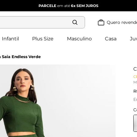
PARCELE
em até
6x
SEM JUROS
Quero revend
Termos mais
buscados
Infantil
Plus Size
Masculino
Casa
Ju
blusa 
1
º
feminina
2
º
vestido
 Saia Endless Verde
vestido 
3
º
feminino
C
4
º
dianna
Cl
calça 
5
º
M
feminina
conjunto 
R
6
º
feminino
E
C