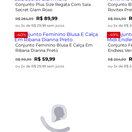
-40%
-49%
Conjunto Feminino Blusa E Calça Em
Conjunto F
Ribana Dianna Preto
Endless Ve
R$ 59,99
R
R$ 99,99
R$ 204,99
ou 2x de R$ 29,99 sem juros
ou 3x de R$ 3
-49%
-50%
Conjunto Feminino Blusa com Saia Midi
Conjunto F
Endless Preto
Dianna Pre
R$ 104,99
R$
R$ 204,99
R$ 99,99
ou 3x de R$ 34,99 sem juros
ou 1x de R$ 4
-54%
Conjunto Feminino Regata E Saia Em
Conjunto R
Ribana Endless Preto
Rovitex Pre
R$ 199,99
R
R$ 174,99
ou 6x de R$ 33,33 sem juros
ou 2x de R$ 3