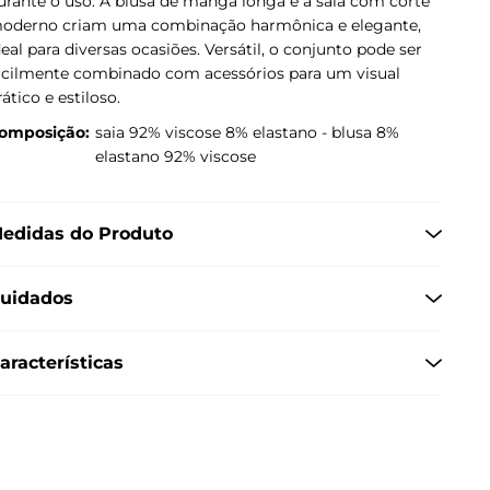
urante o uso. A blusa de manga longa e a saia com corte
oderno criam uma combinação harmônica e elegante,
deal para diversas ocasiões. Versátil, o conjunto pode ser
acilmente combinado com acessórios para um visual
rático e estiloso.
omposição:
saia 92% viscose 8% elastano - blusa 8%
elastano 92% viscose
edidas do Produto
uidados
aracterísticas