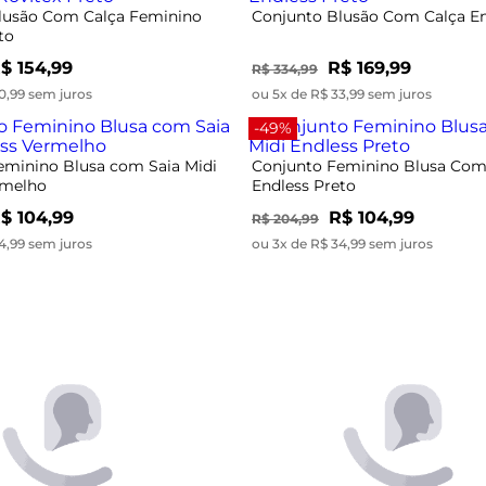
-49%
eminino Blusa com Saia Midi
Conjunto Feminino Blusa Com 
rmelho
Endless Preto
$ 104,99
R$ 104,99
R$ 204,99
4,99 sem juros
ou 3x de R$ 34,99 sem juros
-49%
eminino Blusa de Tule com Top
Conjunto Blusão Com Calça F
to
Rovitex Preto
 49,99
R$ 129,99
R$ 254,99
9,99 sem juros
ou 4x de R$ 32,49 sem juros
-49%
egata com Shorts Feminino
Conjunto Jaqueta com Calça 
to
Secret Glam Vermelho
$ 79,99
R$ 204,99
R$ 404,99
9,99 sem juros
ou 6x de R$ 34,16 sem juros