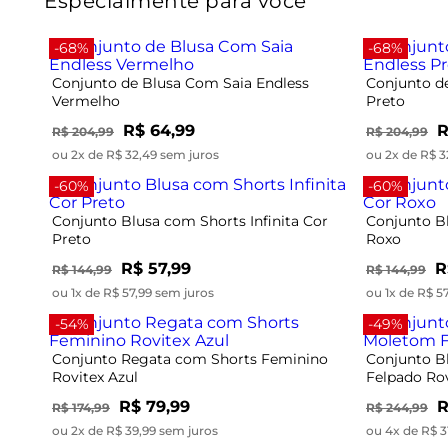
Especialmente para você
-68%
-68%
Conjunto de Blusa Com Saia Endless
Conjunto d
Vermelho
Preto
R$ 64,99
R
R$ 204,99
R$ 204,99
ou 2x de R$ 32,49 sem juros
ou 2x de R$ 3
-60%
-60%
Conjunto Blusa com Shorts Infinita Cor
Conjunto Bl
Preto
Roxo
R$ 57,99
R
R$ 144,99
R$ 144,99
ou 1x de R$ 57,99 sem juros
ou 1x de R$ 5
-54%
-49%
Conjunto Regata com Shorts Feminino
Conjunto B
Rovitex Azul
Felpado Ro
R$ 79,99
R
R$ 174,99
R$ 244,99
ou 2x de R$ 39,99 sem juros
ou 4x de R$ 3
-40%
-20%
Conjunto Feminino em Molecotton
Conjunto L