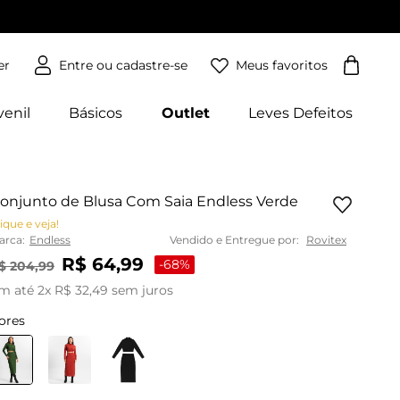
Meus favoritos
er
venil
Básicos
Outlet
Leves Defeitos
onjunto de Blusa Com Saia Endless Verde
ique e veja!
arca:
Endless
Vendido e Entregue por:
Rovitex
R$
64
,
99
-
68%
$
204
,
99
m até
2
x
R$
32
,
49
sem juros
ores