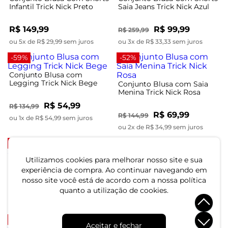
Infantil Trick Nick Preto
Saia Jeans Trick Nick Azul
R$ 149,99
R$ 99,99
R$ 259,99
ou 5x de R$ 29,99 sem juros
ou 3x de R$ 33,33 sem juros
-59%
-52%
Conjunto Blusa com
Legging Trick Nick Bege
Conjunto Blusa com Saia
Menina Trick Nick Rosa
R$ 54,99
R$ 134,99
R$ 69,99
R$ 144,99
ou 1x de R$ 54,99 sem juros
ou 2x de R$ 34,99 sem juros
-50%
-50%
Utilizamos cookies para melhorar nosso site e sua
Conjunto Blusa Com Shorts
Conjunto Blusa Com Shorts
Infantil Select Azul
Infantil Select Azul
experiência de compra. Ao continuar navegando em
nosso site você está de acordo com a nossa política
quanto a utilização de cookies.
R$ 69,99
R$ 69,99
R$ 139,99
R$ 139,99
ou 2x de R$ 34,99 sem juros
ou 2x de R$ 34,99 sem juros
-50%
-61%
Aceitar e fechar