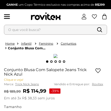
GANHE
um Copo Térmico exclusivo nas compras acima de
R$299
O que você busca?
Termos mais buscados
Infantil
Feminino
Conjuntos
Conjunto Blusa Com
1
º
blusa feminina
Salopete Jeans Trick
Nick Azul
2
º
vestido
3
º
vestido feminino
Conjunto Blusa Com Salopete Jeans Trick
Nick Azul
4
º
dianna
Clique e veja!
5
º
calça feminina
Marca:
Trick Nick Jeans
Vendido e Entregue por:
Rovitex
6
º
conjunto feminino
R$
114
,
99
-
39%
R$
189
,
99
Em até
3
x
R$
38
,
33
sem juros
Tamanho