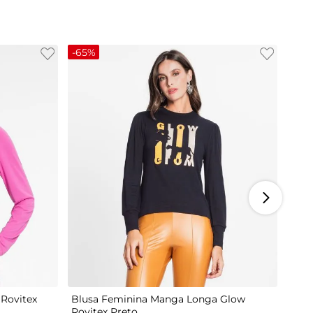
-
65%
M
G
Rovitex
Blusa Feminina Manga Longa Glow
Rovitex Preto