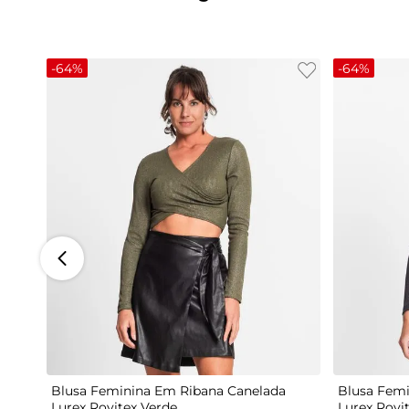
-
64%
-
64%
G
Blusa Feminina Em Ribana Canelada
Blusa Femi
Lurex Rovitex Verde
Lurex Rovi