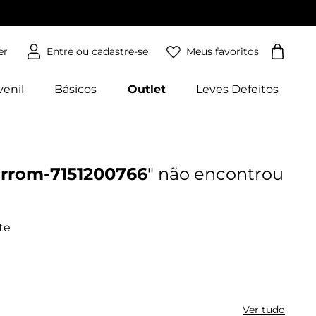
Meus favoritos
er
venil
Básicos
Outlet
Leves Defeitos
arrom-7151200766
Ver tudo