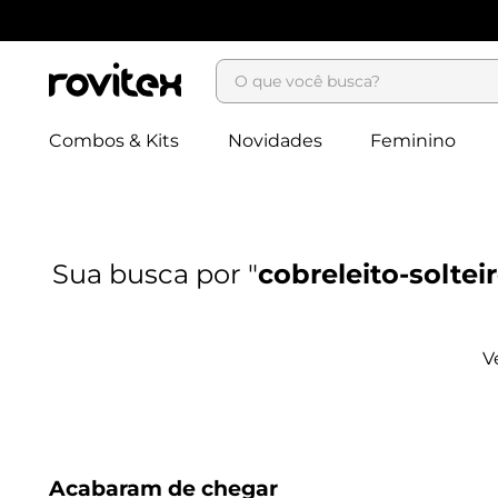
O que você busca?
Combos & Kits
Novidades
Feminino
cobreleito-solte
Acabaram de chegar