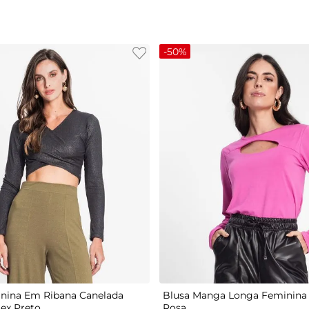
-
50%
G
P
M
G
GG
nina Em Ribana Canelada
Blusa Manga Longa Feminina 
tex Preto
Rosa