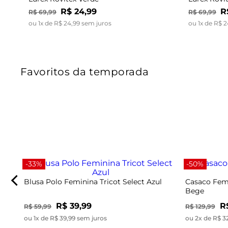
R$
24
,
99
R
R$
69
,
99
R$
69
,
99
ou
1
x de
R$
24
,
99
sem juros
ou
1
x de
R$
2
Favoritos da temporada
-33%
-50%
Blusa Polo Feminina Tricot Select Azul
Casaco Femi
Bege
R$ 39,99
R
R$ 59,99
R$ 129,99
ou 1x de R$ 39,99 sem juros
ou 2x de R$ 3