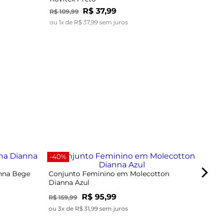
R$
37
,
99
R$
109
,
99
ou
1
x de
R$
37
,
99
sem juros
-67
-40%
anna Bege
Conjunto Feminino em Molecotton
Dianna Azul
R$ 95,99
R$ 159,99
ou 3x de R$ 31,99 sem juros