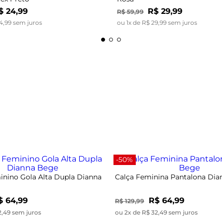
$
24
,
99
R$
29
,
99
R$
59
,
99
4
,
99
sem juros
ou
1
x de
R$
29
,
99
sem juros
-50%
nino Gola Alta Dupla Dianna
Calça Feminina Pantalona Di
$ 64,99
R$ 64,99
R$ 129,99
2,49 sem juros
ou 2x de R$ 32,49 sem juros