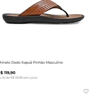
Indisponível
39
40
41
43
42
43
hinelo Dedo Itapuã Pinhão Masculino
R$
119
,
90
u
3
x de
R$
39
,
96
sem juros