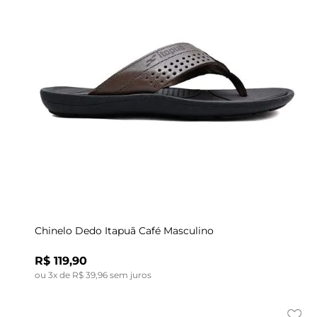
Indisponível
37
40
41
42
43
Chinelo Dedo Itapuã Café Masculino
R$
119
,
90
ou
3
x de
R$
39
,
96
sem juros