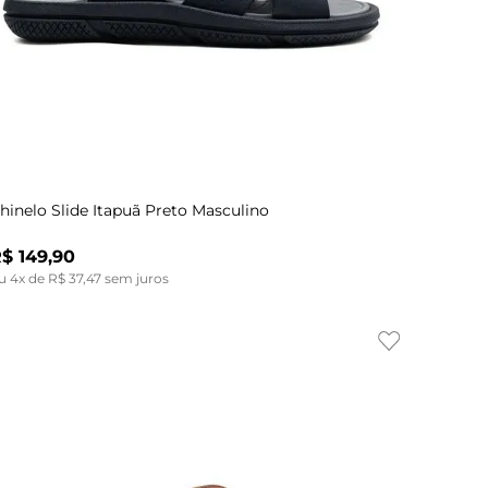
Indisponível
43
44
40
hinelo Slide Itapuã Preto Masculino
R$
149
,
90
u
4
x de
R$
37
,
47
sem juros