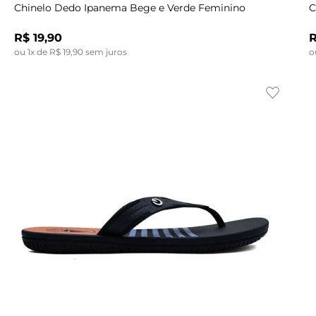
Chinelo Dedo Ipanema Bege e Verde Feminino
C
R$
19
,
90
ou
1
x de
R$
19
,
90
sem juros
o