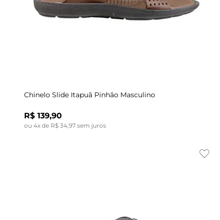
Indisponível
44
37
38
39
40
41
42
Chinelo Slide Itapuã Pinhão Masculino
R$
139
,
90
ou
4
x de
R$
34
,
97
sem juros