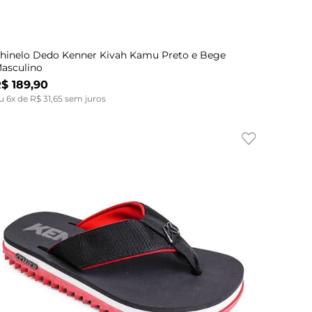
Indisponível
39
42
hinelo Dedo Kenner Kivah Kamu Preto e Bege
asculino
R$
189
,
90
u
6
x de
R$
31
,
65
sem juros