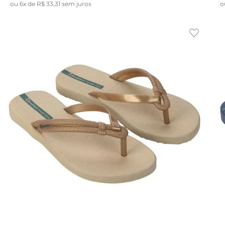
ou
6
x de
R$
33
,
31
sem juros
o
Indisponível
39/40
35
36
37
38
33/34
39/40
35