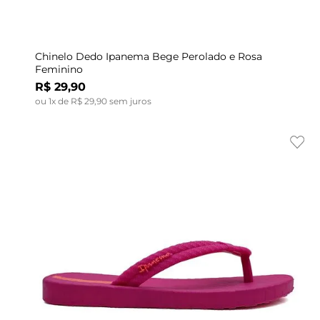
Indisponível
35
36
Chinelo Dedo Ipanema Bege Perolado e Rosa
Feminino
R$
29
,
90
ou
1
x de
R$
29
,
90
sem juros