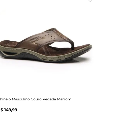
Indisponível
38
40
41
43
hinelo Masculino Couro Pegada Marrom
R$
149
,
99