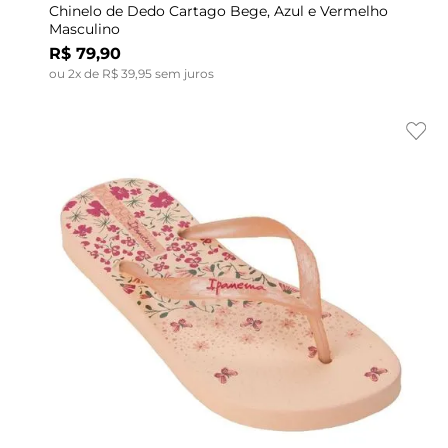
Chinelo de Dedo Cartago Bege, Azul e Vermelho
Masculino
R$
79
,
90
ou
2
x de
R$
39
,
95
sem juros