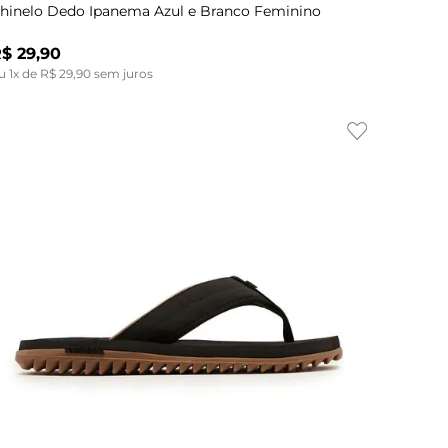
hinelo Dedo Ipanema Azul e Branco Feminino
R$
29
,
90
u
1
x de
R$
29
,
90
sem juros