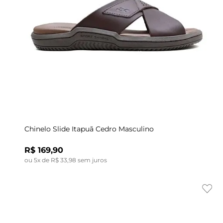
Indisponível
43
38
39
40
39
41
40
42
41
43
42
Chinelo Slide Itapuã Cedro Masculino
R$
169
,
90
ou
5
x de
R$
33
,
98
sem juros