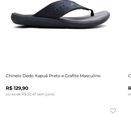
Indisponível
38
43
39
38
40
39
41
40
42
41
43
42
43
38
Chinelo Dedo Itapuã Preto e Grafite Masculino
C
R$
129
,
90
ou
4
x de
R$
32
,
47
sem juros
o