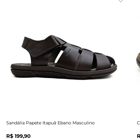
Indisponível
38
40
41
42
43
Sandália Papete Itapuã Ebano Masculino
C
R$
199
,
90