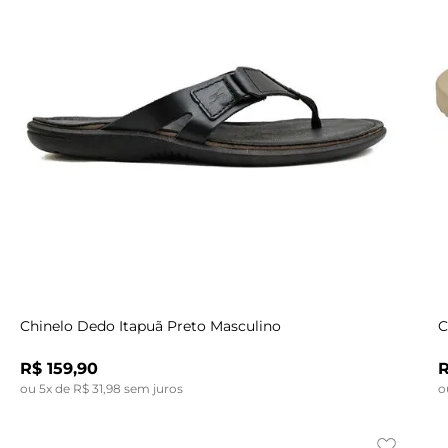
Indisponível
44
37
38
39
40
41
42
43
Chinelo Dedo Itapuã Preto Masculino
C
R$
159
,
90
ou
5
x de
R$
31
,
98
sem juros
o