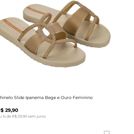
Indisponível
44
37
34
38
35
36
39
40
41
42
43
hinelo Slide Ipanema Bege e Ouro Feminino
R$
29
,
90
u
1
x de
R$
29
,
90
sem juros