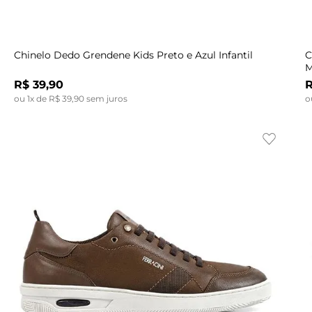
Indisponível
29
32/33
Chinelo Dedo Grendene Kids Preto e Azul Infantil
C
M
R$
39
,
90
ou
1
x de
R$
39
,
90
sem juros
o