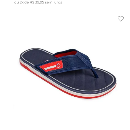
ou
2
x de
R$
39
,
95
sem juros
Indisponível
37
36
37
38
33/34