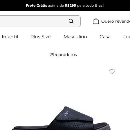
Frete Grátis
acima de
R$299
para todo Brasil
Quero revend
Termos mais
buscados
Infantil
Plus Size
Masculino
Casa
Ju
blusa 
1
º
feminina
2
º
vestido
294
produtos
vestido 
3
º
feminino
4
º
dianna
calça 
5
º
feminina
conjunto 
6
º
feminino