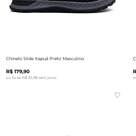
Indisponível
43
44
37
40
38
42
44
39
40
41
42
Chinelo Slide Itapuã Preto Masculino
C
R$
179
,
90
ou
5
x de
R$
35
,
98
sem juros
o