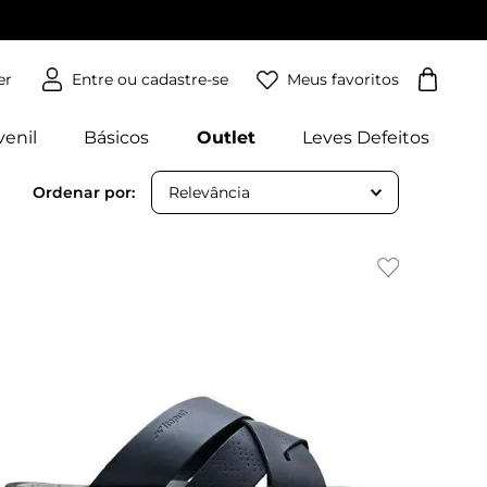
Meus favoritos
er
venil
Básicos
Outlet
Leves Defeitos
Relevância