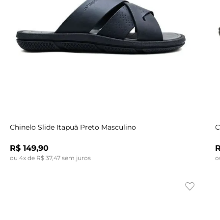
Indisponível
40
40
41
42
43
44
Chinelo Slide Itapuã Preto Masculino
C
R$
149
,
90
ou
4
x de
R$
37
,
47
sem juros
o