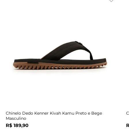
Indisponível
39
39
42
40
41
42
43
Chinelo Dedo Kenner Kivah Kamu Preto e Bege
C
Masculino
R$
189
,
90