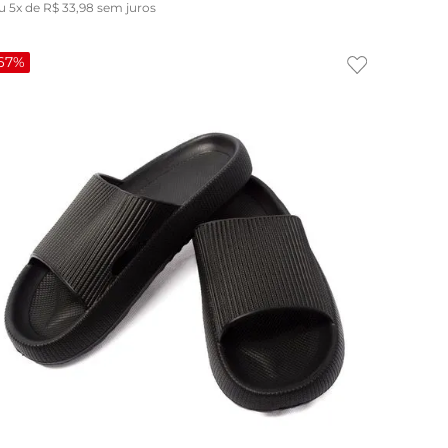
u
5
x de
R$
33
,
98
sem juros
67%