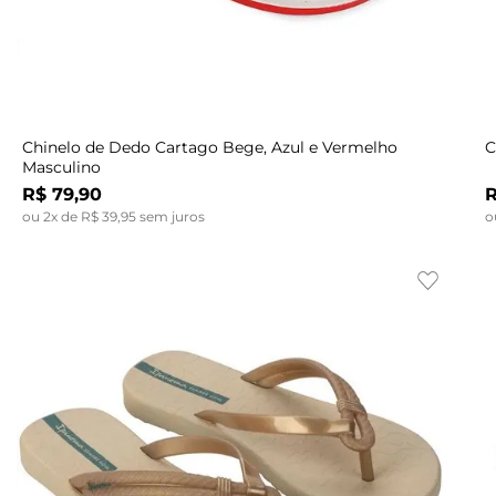
Indisponível
37
Chinelo de Dedo Cartago Bege, Azul e Vermelho
C
Masculino
R$
79
,
90
ou
2
x de
R$
39
,
95
sem juros
o