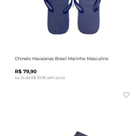
Indisponível
41/42
Chinelo Havaianas Brasil Marinho Masculino
R$
79
,
90
ou
2
x de
R$
39
,
95
sem juros