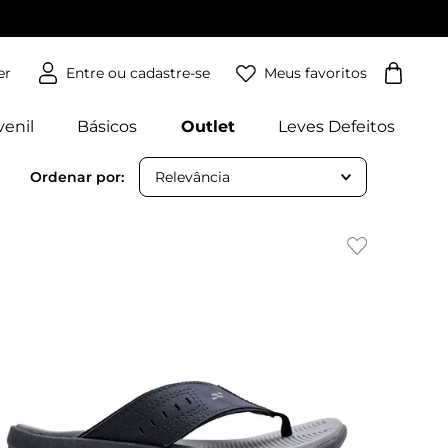
Meus favoritos
er
venil
Básicos
Outlet
Leves Defeitos
Relevância