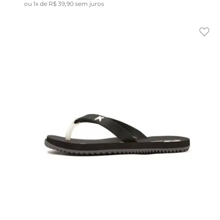
ou
1
x de
R$
39
,
90
sem juros