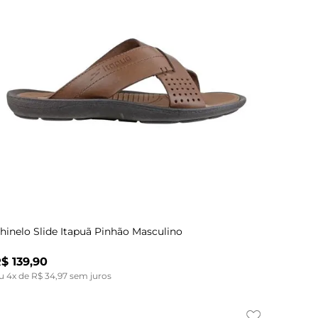
Indisponível
37
38
39
40
41
42
43
hinelo Slide Itapuã Pinhão Masculino
R$
139
,
90
u
4
x de
R$
34
,
97
sem juros