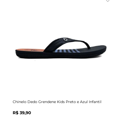
Indisponível
29
32/33
Chinelo Dedo Grendene Kids Preto e Azul Infantil
R$
39
,
90