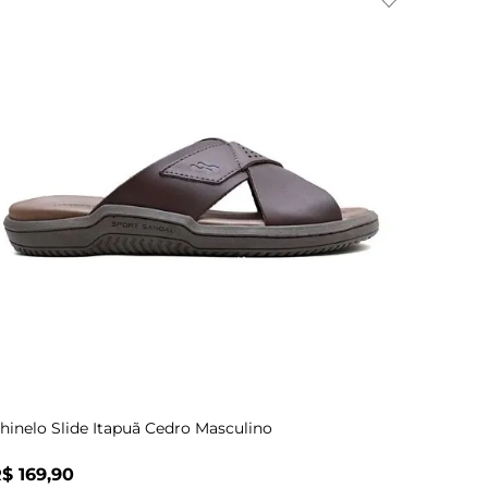
Indisponível
38
39
40
41
42
43
38
hinelo Slide Itapuã Cedro Masculino
R$
169
,
90