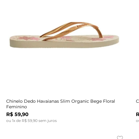
Indisponível
33/34
40
41
42
43
44
Chinelo Dedo Havaianas Slim Organic Bege Floral
C
Feminino
R$
59
,
90
ou
1
x de
R$
59
,
90
sem juros
o