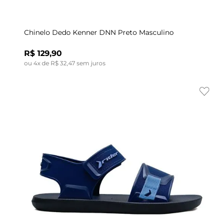
Indisponível
43
38
39
40
41
42
43
Chinelo Dedo Kenner DNN Preto Masculino
R$
129
,
90
ou
4
x de
R$
32
,
47
sem juros