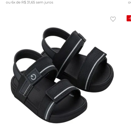
ou
6
x de
R$
31
,
65
sem juros
o
-