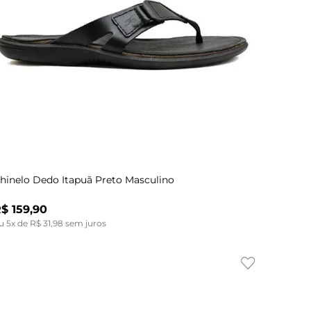
Indisponível
37
38
39
40
41
42
43
hinelo Dedo Itapuã Preto Masculino
R$
159
,
90
u
5
x de
R$
31
,
98
sem juros