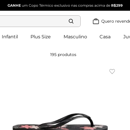
GANHE
um Copo Térmico exclusivo nas compras acima de
R$299
Quero revend
Termos mais
buscados
Infantil
Plus Size
Masculino
Casa
Ju
blusa 
1
º
feminina
2
º
vestido
195
produtos
vestido 
3
º
feminino
4
º
dianna
calça 
5
º
feminina
conjunto 
6
º
feminino