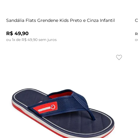
Indisponível
38
39
40
41
20/21
42
43
Sandália Flats Grendene Kids Preto e Cinza Infantil
C
R$
49
,
90
R
ou
1
x de
R$
49
,
90
sem juros
o