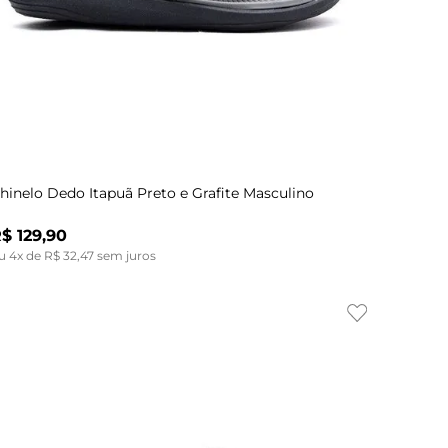
Indisponível
38
39
40
41
42
43
38
hinelo Dedo Itapuã Preto e Grafite Masculino
R$
129
,
90
u
4
x de
R$
32
,
47
sem juros