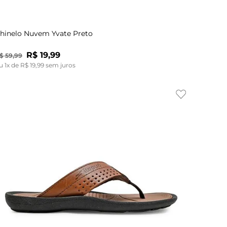
34
hinelo Nuvem Yvate Preto
R$
19
,
99
$
59
,
99
u
1
x de
R$
19
,
99
sem juros