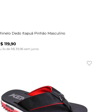
Indisponível
43
hinelo Dedo Itapuã Pinhão Masculino
R$
119
,
90
u
3
x de
R$
39
,
96
sem juros