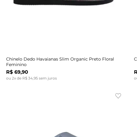
Indisponível
33/34
35/36
39
37/38
39/40
40
41
42
43
Chinelo Dedo Havaianas Slim Organic Preto Floral
C
Feminino
R$
69
,
90
ou
2
x de
R$
34
,
95
sem juros
o