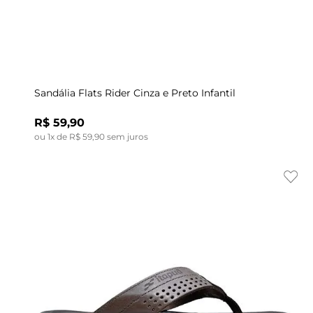
Indisponível
32/33
Sandália Flats Rider Cinza e Preto Infantil
R$
59
,
90
ou
1
x de
R$
59
,
90
sem juros