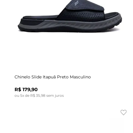
Indisponível
40
42
44
Chinelo Slide Itapuã Preto Masculino
R$
179
,
90
ou
5
x de
R$
35
,
98
sem juros