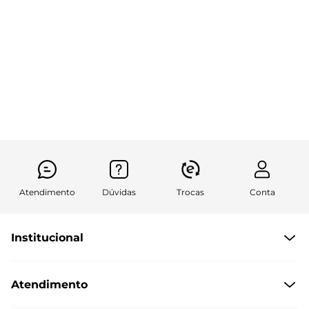
Atendimento
Dúvidas
Trocas
Conta
Institucional
Quem somos
Atendimento
Políticas de Privacidade
Formas de Pagamento
Central de Atendimento