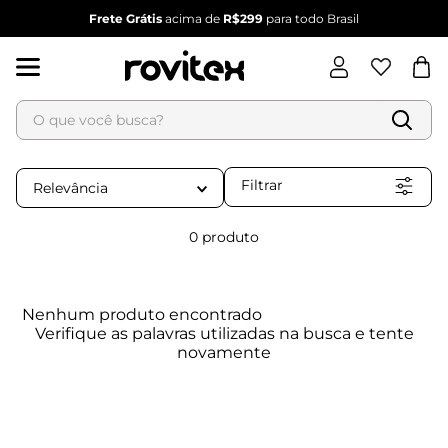
Frete Grátis
acima de
R$299
para todo Brasil
O que você busca?
Termos mais buscados
1
º
blusa feminina
Filtrar
Relevância
2
º
vestido
3
º
vestido feminino
0
produto
4
º
dianna
5
º
calça feminina
Nenhum produto encontrado
6
º
conjunto feminino