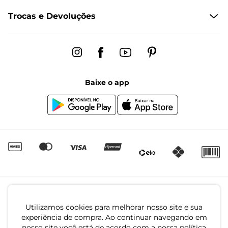
Trocas e Devoluções
Formas de Entrega
Dúvidas Frequentes
Trocas e Devoluções
Fale conosco pelo chat
Regulamento de Promoções
Segunda à sexta das 8:00 às 17:00
Black Friday
Baixe o app
Canal de Denúncias | Ética
Igualdade Salarial
Utilizamos cookies para melhorar nosso site e sua
experiência de compra. Ao continuar navegando em
nosso site você está de acordo com a nossa política