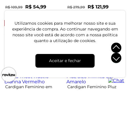
R$ 54,99
R$ 121,99
R$ 109,99
R$ 279,99
ou 1x de R$ 54,99 sem juros
ou 4x de R$ 30,49 sem juros
-62%
-43%
Utilizamos cookies para melhorar nosso site e sua
experiência de compra. Ao continuar navegando em
nosso site você está de acordo com a nossa política
Cardigan Feminino Plus
Cardigan Feminino Em
quanto a utilização de cookies.
Size Em Tricot Secret Glam
Lanzinha Unique Collection
Roxo
Preto
R$ 79,99
R$ 39,99
R$ 209,99
R$ 69,99
Aceitar e fechar
ou 2x de R$ 39,99 sem juros
ou 1x de R$ 39,99 sem juros
-40%
-60%
Cardigan Feminino em
Cardigan Feminino Pluz
Malha Tricot Rustic Dianna
Size Infinita Cor Amarelo
Vermelho
R$ 59,99
R$ 43,99
R$ 99,99
R$ 109,99
ou 2x de R$ 29,99 sem juros
ou 1x de R$ 43,99 sem juros