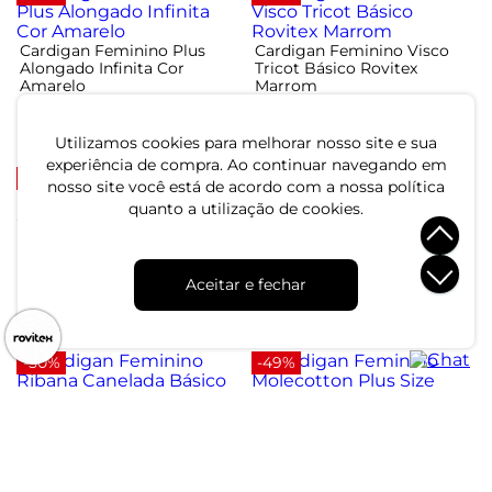
Cardigan Feminino Plus
Cardigan Feminino Visco
Alongado Infinita Cor
Tricot Básico Rovitex
Amarelo
Marrom
R$ 39,99
R$ 54,99
R$ 119,99
R$ 109,99
Utilizamos cookies para melhorar nosso site e sua
ou 1x de R$ 39,99 sem juros
ou 1x de R$ 54,99 sem juros
experiência de compra. Ao continuar navegando em
-56%
-50%
nosso site você está de acordo com a nossa política
quanto a utilização de cookies.
Cardigan Feminino Plus
Cardigan Feminino Ribana
Size Em Tricot Secret Glam
Canelada Básico Endless
Rosa
Preto
Aceitar e fechar
R$ 121,99
R$ 54,99
R$ 279,99
R$ 109,99
ou 4x de R$ 30,49 sem juros
ou 1x de R$ 54,99 sem juros
-50%
-49%
Cardigan Feminino Ribana
Cardigan Feminino
Canelada Básico Endless
Molecotton Plus Size Secret
Vermelho
Glam Vermelho
R$ 54,99
R$ 104,99
R$ 109,99
R$ 204,99