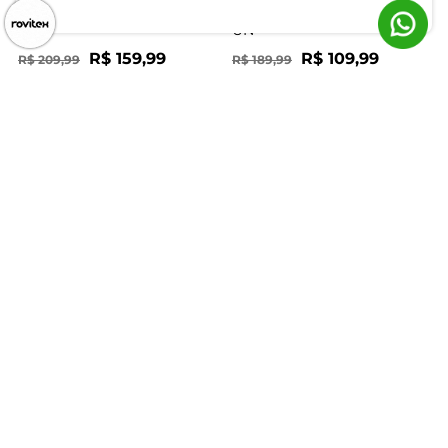
4 Peças Teka Bege - UN
Acetinado Altenburg Azul -
UN
R$ 159,99
R$ 109,99
R$ 209,99
R$ 189,99
ou 5x de R$ 31,99 sem juros
ou 3x de R$ 36,66 sem juros
-31%
-35%
Toalha de Praia Jaquard Fio
Kit Cobre Leito Matelassê
Penteado Atlântica Laranja -
Solteiro Appel Bege - UN
UN
R$ 54,99
R$ 84,99
R$ 79,99
R$ 129,99
ou 1x de R$ 54,99 sem juros
ou 2x de R$ 42,49 sem juros
Atendimento
Dúvidas
Trocas
Conta