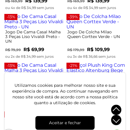
R$ 139,99
R$ 139,99
R$ 169,99
R$ 169,99
ou 4x de R$ 34,99 sem juros
ou 4x de R$ 34,99 sem juros
-13%
-39%
Jogo De Cama Casal Malha
Jogo De Colcha Milao
3 Peças Liso Vivaldi Preto -
Queen Corttex Verde - UN
UN
R$ 69,99
R$ 109,99
R$ 79,99
R$ 179,99
ou 2x de R$ 34,99 sem juros
ou 3x de R$ 36,66 sem juros
-13%
-21%
Jogo De Cama Casal Malha
Lençol Plush King Com
3 Peças Liso Vivaldi Bege -
Elástico Altenburg Bege -
Utilizamos cookies para melhorar nosso site e sua
UN
UN
experiência de compra. Ao continuar navegando em
nosso site você está de acordo com a nossa política
R$ 69,99
R$ 189,99
R$ 79,99
R$ 239,99
quanto a utilização de cookies.
ou 2x de R$ 34,99 sem juros
ou 6x de R$ 31,66 sem juros
-24%
-42%
Aceitar e fechar
Jogo De Cama Classic Casal
Jogo de Cama Queen Toque