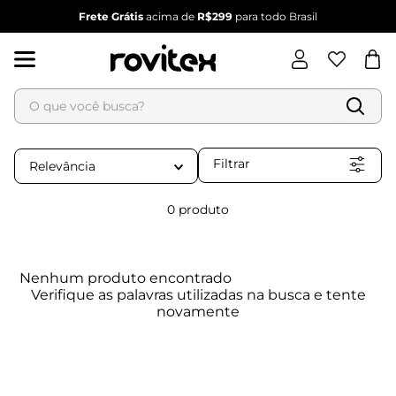
Frete Grátis
acima de
R$299
para todo Brasil
O que você busca?
Termos mais buscados
1
º
blusa feminina
Filtrar
Relevância
2
º
vestido
3
º
vestido feminino
0
produto
4
º
dianna
5
º
calça feminina
Nenhum produto encontrado
6
º
conjunto feminino