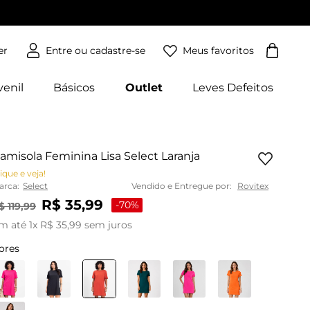
Meus favoritos
er
venil
Básicos
Outlet
Leves Defeitos
amisola Feminina Lisa Select Laranja
ique e veja!
arca:
Select
Vendido e Entregue por:
Rovitex
R$
35
,
99
-
70%
$
119
,
99
m até
1
x
R$
35
,
99
sem juros
ores