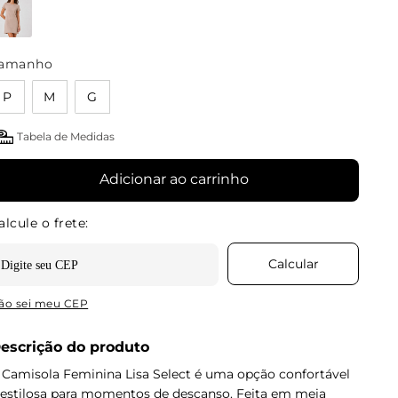
amanho
P
M
G
Tabela de Medidas
Adicionar ao carrinho
ão sei meu CEP
escrição do produto
 Camisola Feminina Lisa Select é uma opção confortável
 estilosa para momentos de descanso. Feita em meia