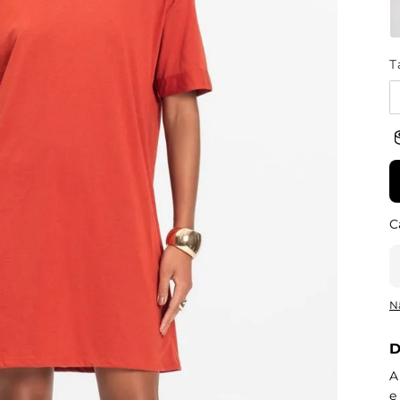
T
N
D
A
e