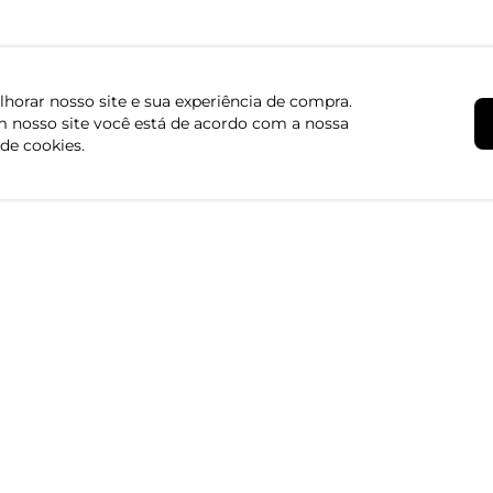
horar nosso site e sua experiência de compra.
 nosso site você está de acordo com a nossa
 de cookies.
Institucional
Atendimento
Quem somos
Central de Aten
Políticas de Privacidade
Dúvidas Frequen
Formas de Pagamento
Fale conosco pe
Formas de Entrega
Segunda à sexta d
Trocas e Devoluções
Regulamento de Promoções
Canal de Denúncias | Ética