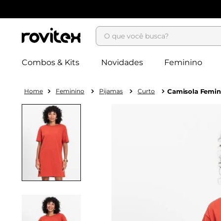
O que você busca?
Combos & Kits
Novidades
Feminino
Feminino
Pijamas
Curto
Camisola Femini