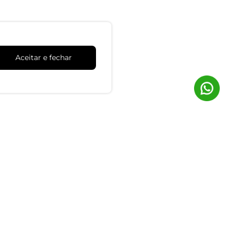
Aceitar e fechar
Trocas e Devoluções
dimento
Clique aqui para solicitar
tes
lo chat
as 8:00 às 17:00