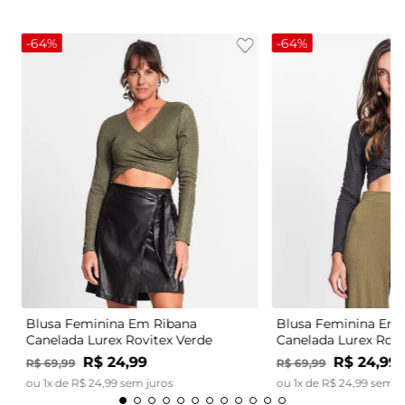
-
64%
-
64%
Blusa Feminina Em Ribana
Blusa Feminina Em 
Canelada Lurex Rovitex Verde
Canelada Lurex Rovi
R$
24
,
99
R$
24
,
99
R$
69
,
99
R$
69
,
99
ou
1
x de
R$
24
,
99
sem juros
ou
1
x de
R$
24
,
99
sem j