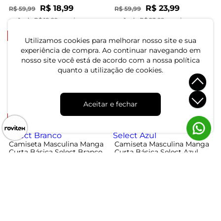
R$ 18,99
R$ 23,99
R$ 59,99
R$ 59,99
ou 1x de R$ 18,99 sem juros
ou 1x de R$ 23,99 sem juros
-59%
-59%
Utilizamos cookies para melhorar nosso site e sua
experiência de compra. Ao continuar navegando em
nosso site você está de acordo com a nossa política
Camiseta Masculina Manga
Camiseta Masculina Manga
Curta Malhão Diametro
Curta Malhão Diametro
quanto a utilização de cookies.
Azul
Bege
R$ 34,99
R$ 34,99
R$ 84,99
R$ 84,99
ou 1x de R$ 34,99 sem juros
ou 1x de R$ 34,99 sem juros
Aceitar e fechar
-68%
-68%
Camiseta Masculina Manga
Camiseta Masculina Manga
Curta Básica Select Branco
Curta Básica Select Azul
R$ 18,99
R$ 18,99
R$ 59,99
R$ 59,99
ou 1x de R$ 18,99 sem juros
ou 1x de R$ 18,99 sem juros
-53%
-53%