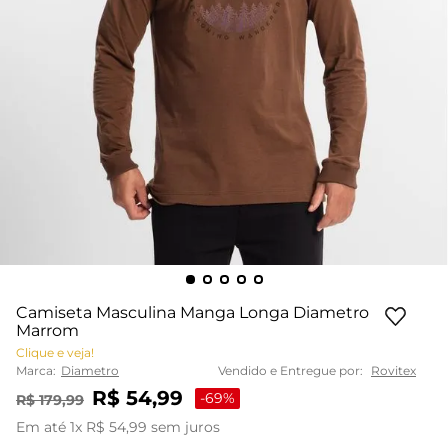
Camiseta Masculina Manga Longa Diametro
Marrom
Clique e veja!
Marca:
Diametro
Vendido e Entregue por:
Rovitex
R$
54
,
99
-
69%
R$
179
,
99
Em até
1
x
R$
54
,
99
sem juros