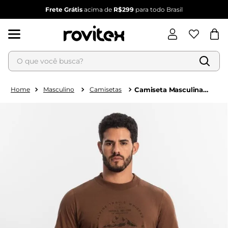
Frete Grátis
acima de
R$299
para todo Brasil
O que você busca?
Termos mais buscados
1
º
blusa feminina
Masculino
Camisetas
Camiseta Masculina
Manga Longa Diametro
2
º
vestido
Marrom
3
º
vestido feminino
4
º
dianna
5
º
calça feminina
6
º
conjunto feminino