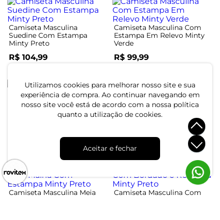
Camiseta Masculina
Camiseta Masculina Com
Suedine Com Estampa
Estampa Em Relevo Minty
Minty Preto
Verde
R$ 104,99
R$ 99,99
ou 3x de R$ 34,99 sem juros
ou 3x de R$ 33,33 sem juros
Utilizamos cookies para melhorar nosso site e sua
experiência de compra. Ao continuar navegando em
nosso site você está de acordo com a nossa política
Camiseta Masculina
Camiseta Masculina Meia
quanto a utilização de cookies.
Estampa Com Relevo Minty
Malha Com Estampa Minty
Preto
Preto
R$ 99,99
R$ 94,99
Aceitar e fechar
ou 3x de R$ 33,33 sem juros
ou 3x de R$ 31,66 sem juros
Camiseta Masculina Meia
Camiseta Masculina Com
Malha Com Estampa Minty
Bordado e Retílinea Minty
Preto
Preto