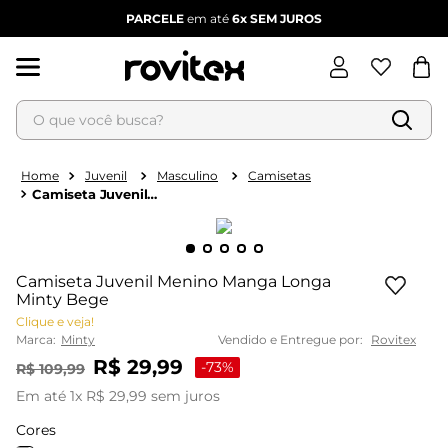
PARCELE
em até
6x
SEM JUROS
O que você busca?
Termos mais buscados
1
º
blusa feminina
Juvenil
Masculino
Camisetas
Camiseta Juvenil
2
º
vestido
Menino Manga Longa
Minty Bege
3
º
vestido feminino
4
º
dianna
Camiseta Juvenil Menino Manga Longa
5
º
calça feminina
Minty Bege
Clique e veja!
6
º
conjunto feminino
Marca:
Minty
Vendido e Entregue por:
Rovitex
R$
29
,
99
-
73%
R$
109
,
99
Em até
1
x
R$
29
,
99
sem juros
Cores