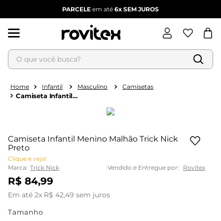
PARCELE
em até
6x
SEM JUROS
O que você busca?
Termos mais buscados
1
º
blusa feminina
Infantil
Masculino
Camisetas
Camiseta Infantil
2
º
vestido
Menino Malhão Trick
Nick Preto
3
º
vestido feminino
4
º
dianna
Camiseta Infantil Menino Malhão Trick Nick
5
º
calça feminina
Preto
Clique e veja!
6
º
conjunto feminino
Marca:
Trick Nick
Vendido e Entregue por:
Rovitex
R$
84
,
99
Em até
2
x
R$
42
,
49
sem juros
Tamanho