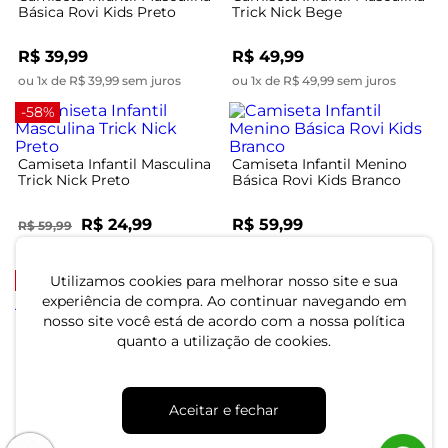
Básica Rovi Kids Preto
Trick Nick Bege
R$ 39,99
R$ 49,99
ou 1x de R$ 39,99 sem juros
ou 1x de R$ 49,99 sem juros
-58%
Camiseta Infantil Masculina
Camiseta Infantil Menino
Trick Nick Preto
Básica Rovi Kids Branco
R$ 24,99
R$ 59,99
R$ 59,99
ou 1x de R$ 24,99 sem juros
ou 2x de R$ 29,99 sem juros
-56%
-40%
Utilizamos cookies para melhorar nosso site e sua
experiência de compra. Ao continuar navegando em
nosso site você está de acordo com a nossa política
Camiseta Infantil Masculina
Camiseta Infantil Menino
quanto a utilização de cookies.
Meia Malha Trick Nick Bege
Animais Infinita Cor Verde
R$ 19,99
R$ 14,99
R$ 44,99
R$ 24,99
Aceitar e fechar
ou 1x de R$ 19,99 sem juros
ou 1x de R$ 14,99 sem juros