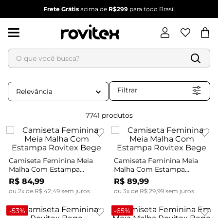
Frete Grátis
acima de
R$299
para todo Brasil
O que você busca?
Termos mais buscados
1
º
blusa feminina
Filtrar
Relevância
2
º
vestido
3
º
vestido feminino
7741
produtos
4
º
dianna
5
º
calça feminina
6
º
conjunto feminino
Camiseta Feminina Meia
Camiseta Feminina Meia
Malha Com Estampa
Malha Com Estampa
Rovitex Bege
Rovitex Bege
R$
84
,
99
R$
89
,
99
ou
2
x de
R$
42
,
49
sem juros
ou
3
x de
R$
29
,
99
sem juros
-
53%
-
65%