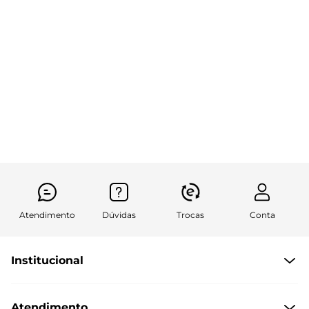
Atendimento
Dúvidas
Trocas
Conta
Institucional
Quem somos
Atendimento
Políticas de Privacidade