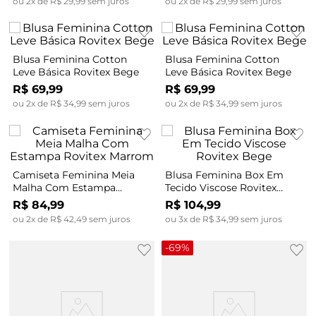
ou
2
x de
R$
29
,
99
sem juros
ou
2
x de
R$
29
,
99
sem juros
Blusa Feminina Cotton
Blusa Feminina Cotton
Leve Básica Rovitex Bege
Leve Básica Rovitex Bege
R$
69
,
99
R$
69
,
99
ou
2
x de
R$
34
,
99
sem juros
ou
2
x de
R$
34
,
99
sem juros
Camiseta Feminina Meia
Blusa Feminina Box Em
Malha Com Estampa
Tecido Viscose Rovitex
Rovitex Marrom
Bege
R$
84
,
99
R$
104
,
99
ou
2
x de
R$
42
,
49
sem juros
ou
3
x de
R$
34
,
99
sem juros
-
69%