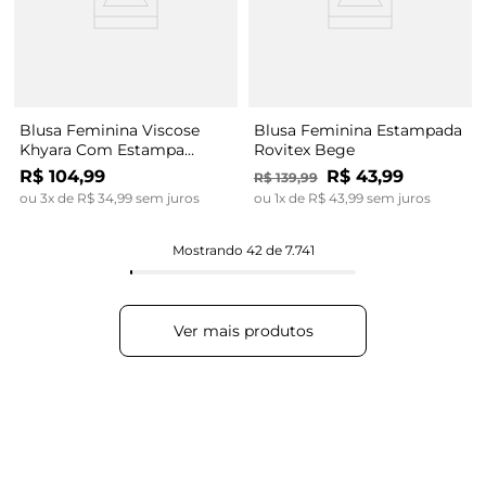
Blusa Feminina Viscose
Blusa Feminina Estampada
Khyara Com Estampa
Rovitex Bege
Rovitex Bege
R$
104
,
99
R$
43
,
99
R$
139
,
99
ou
3
x de
R$
34
,
99
sem juros
ou
1
x de
R$
43
,
99
sem juros
Mostrando
42 de 7.741