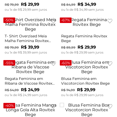
Bege
R$
29
,
99
R$
34
,
99
R$
79
,
99
R$
84
,
99
ou
1
x de
R$
29
,
99
sem juros
ou
1
x de
R$
34
,
99
sem juros
-
50%
-
67%
T- Shirt Overzised Meia
Regata Feminina Rovitex
Malha Feminina Rovitex
Bege
Bege
R$
39
,
99
R$
29
,
99
R$
79
,
99
R$
89
,
99
ou
1
x de
R$
39
,
99
sem juros
ou
1
x de
R$
29
,
99
sem juros
-
55%
-
60%
Regata Feminina em
Blusa Feminina em
Ribana de Viscose Rovitex
Viscotorcion Rovitex Bege
Bege
R$
24
,
99
R$
29
,
99
R$
54
,
99
R$
74
,
99
ou
1
x de
R$
24
,
99
sem juros
ou
1
x de
R$
29
,
99
sem juros
-
40%