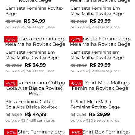
Camiseta Feminina Rovitex
Camiseta Feminina Em
Bege
Meia Malha Rovitex Bege
R$
34
,
99
R$
29
,
99
R$
74
,
99
R$
84
,
99
ou
1
x de
R$
34
,
99
sem juros
ou
1
x de
R$
29
,
99
sem juros
-
61%
-
57%
Camiseta Feminina Em
Camiseta Feminina em
Meia Malha Rovitex Bege
Meia Malha Rovitex Bege
R$
34
,
99
R$
29
,
99
R$
89
,
99
R$
69
,
99
ou
1
x de
R$
34
,
99
sem juros
ou
1
x de
R$
29
,
99
sem juros
-
47%
-
60%
Blusa Feminina Cotton
T- Shirt Meia Malha
Gola Alta Básica Rovitex
Feminina Rovitex Bege
Bege
R$
44
,
99
R$
29
,
99
R$
84
,
99
R$
74
,
99
ou
1
x de
R$
44
,
99
sem juros
ou
1
x de
R$
29
,
99
sem juros
-
60%
-
56%