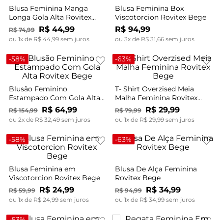
Blusa Feminina Manga
Blusa Feminina Box
Longa Gola Alta Rovitex
Viscotorcion Rovitex Bege
Bege
R$
44
,
99
R$
94
,
99
R$
74
,
99
ou
1
x de
R$
44
,
99
sem juros
ou
3
x de
R$
31
,
66
sem juros
-
58%
-
63%
Blusão Feminino
T- Shirt Overzised Meia
Estampado Com Gola Alta
Malha Feminina Rovitex
Rovitex Bege
Bege
R$
64
,
99
R$
29
,
99
R$
154
,
99
R$
79
,
99
ou
2
x de
R$
32
,
49
sem juros
ou
1
x de
R$
29
,
99
sem juros
-
58%
-
63%
Blusa Feminina em
Blusa De Alça Feminina
Viscotorcion Rovitex Bege
Rovitex Bege
R$
24
,
99
R$
34
,
99
R$
59
,
99
R$
94
,
99
ou
1
x de
R$
24
,
99
sem juros
ou
1
x de
R$
34
,
99
sem juros
-
53%