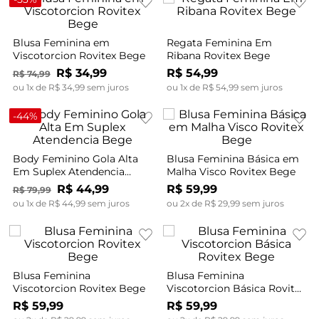
Blusa Feminina em
Regata Feminina Em
Viscotorcion Rovitex Bege
Ribana Rovitex Bege
R$
34
,
99
R$
54
,
99
R$
74
,
99
ou
1
x de
R$
34
,
99
sem juros
ou
1
x de
R$
54
,
99
sem juros
-
44%
Body Feminino Gola Alta
Blusa Feminina Básica em
Em Suplex Atendencia
Malha Visco Rovitex Bege
Bege
R$
44
,
99
R$
59
,
99
R$
79
,
99
ou
1
x de
R$
44
,
99
sem juros
ou
2
x de
R$
29
,
99
sem juros
Blusa Feminina
Blusa Feminina
Viscotorcion Rovitex Bege
Viscotorcion Básica Rovitex
Bege
R$
59
,
99
R$
59
,
99