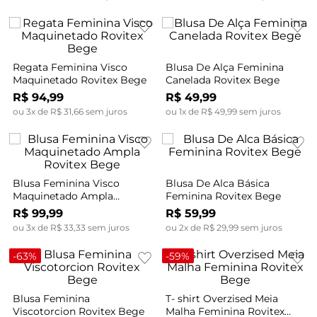
Regata Feminina Visco
Blusa De Alça Feminina
Maquinetado Rovitex Bege
Canelada Rovitex Bege
R$
94
,
99
R$
49
,
99
ou
3
x de
R$
31
,
66
sem juros
ou
1
x de
R$
49
,
99
sem juros
Blusa Feminina Visco
Blusa De Alca Básica
Maquinetado Ampla
Feminina Rovitex Bege
Rovitex Bege
R$
99
,
99
R$
59
,
99
ou
3
x de
R$
33
,
33
sem juros
ou
2
x de
R$
29
,
99
sem juros
-
63%
-
59%
Blusa Feminina
T- shirt Overzised Meia
Viscotorcion Rovitex Bege
Malha Feminina Rovitex