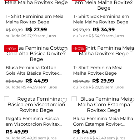
T- Shirt Feminina em Meia
T- Shirt Box Feminina em
Malha Rovitex Bege
Meia Malha Rovitex Bege
R$
27
,
99
R$
34
,
99
R$
69
,
99
R$
79
,
99
ou
1
x de
R$
27
,
99
sem juros
ou
1
x de
R$
34
,
99
sem juros
-
47%
-
60%
Blusa Feminina Cotton
T- Shirt Feminina Meia
Gola Alta Básica Rovitex
Malha Rovitex Bege
Bege
R$
44
,
99
R$
29
,
99
R$
84
,
99
R$
74
,
99
ou
1
x de
R$
44
,
99
sem juros
ou
1
x de
R$
29
,
99
sem juros
Regata Feminina Básica
Blusa Feminina Meia Malha
em Viscotorcion Rovitex
Com Estampa Rovitex
Bege
Bege
R$
49
,
99
R$
84
,
99
ou
1
x de
R$
49
,
99
sem juros
ou
2
x de
R$
42
,
49
sem juros