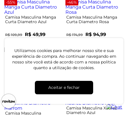
-55%
-46%
Camisa Masculina Manga
Camisa Masculina Manga
Curta Diametro Azul
Curta Diametro Rosa
R$ 49,99
R$ 94,99
R$ 109,99
R$ 174,99
ou 1x de R$ 49,99 sem juros
ou 3x de R$ 31,66 sem juros
-50%
Utilizamos cookies para melhorar nosso site e sua
experiência de compra. Ao continuar navegando em
Camisa Masculina Jeans
nosso site você está de acordo com a nossa política
Diametro Azul
Camisa Masculina Listras
quanto a utilização de cookies.
Geométricas Diametro
Verde
R$ 109,99
R$ 219,99
R$ 199,99
ou 3x de R$ 36,66 sem juros
Aceitar e fechar
ou 6x de R$ 33,33 sem juros
-51%
-50%
Camisa Masculina Xadrez
Diametro Azul
Camisa Masculina
Viscolinho Diametro
Marrom
R$ 77,99
R$ 154,99