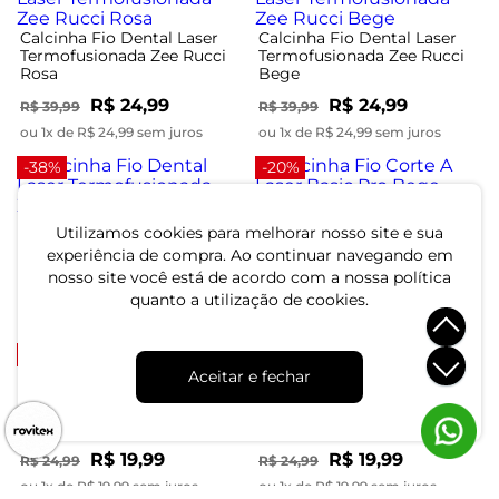
Calcinha Fio Dental Laser
Calcinha Fio Dental Laser
Termofusionada Zee Rucci
Termofusionada Zee Rucci
Rosa
Bege
R$ 24,99
R$ 24,99
R$ 39,99
R$ 39,99
ou 1x de R$ 24,99 sem juros
ou 1x de R$ 24,99 sem juros
-38%
-20%
Calcinha Fio Corte A Laser
Basic Pro Bege
Calcinha Fio Dental Laser
Utilizamos cookies para melhorar nosso site e sua
Termofusionada Zee Rucci
experiência de compra. Ao continuar navegando em
Preto
R$ 19,99
R$ 24,99
nosso site você está de acordo com a nossa política
R$ 24,99
R$ 39,99
quanto a utilização de cookies.
ou 1x de R$ 19,99 sem juros
ou 1x de R$ 24,99 sem juros
-20%
-20%
Aceitar e fechar
Calcinha Fio Corte A Laser
Calcinha Fio Corte A Laser
Basic Pro Rosa
Basic Pro Preto
R$ 19,99
R$ 19,99
R$ 24,99
R$ 24,99
ou 1x de R$ 19,99 sem juros
ou 1x de R$ 19,99 sem juros