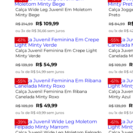
Calça Wide Leg Juvenil Em Moletom
Calça Jogge
Minty Bege
Preto
R$ 109,99
R$
R$ 214,99
R$ 84,99
ou 3x de R$ 36,66 sem juros
ou 1x de R$ 4
-61%
-55%
Calça Juvenil Feminina Em Crepe Light
Calça Juve
Minty Verde
Canelada M
R$ 54,99
R
R$ 139,99
R$ 109,99
ou 1x de R$ 54,99 sem juros
ou 1x de R$ 4
-55%
-61%
Calça Juvenil Feminina Em Ribana
Calça Juven
Canelada Minty Roxo
Minty Azul
R$ 49,99
R
R$ 109,99
R$ 139,99
ou 1x de R$ 49,99 sem juros
ou 1x de R$ 5
-39%
-61%
Calça Juvenil Wide Leg Moletom Felpado
Calça Juven
Minty Marrom
Minty Rosa