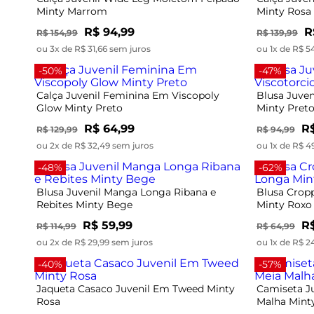
R$ 94,99
R
R$ 154,99
R$ 139,99
ou 3x de R$ 31,66 sem juros
ou 1x de R$ 5
-50%
-47%
Calça Juvenil Feminina Em Viscopoly
Blusa Juve
Glow Minty Preto
Minty Pret
R$ 64,99
R$
R$ 129,99
R$ 94,99
ou 2x de R$ 32,49 sem juros
ou 1x de R$ 4
-48%
-62%
Blusa Juvenil Manga Longa Ribana e
Blusa Crop
Rebites Minty Bege
Minty Roxo
R$ 59,99
R$
R$ 114,99
R$ 64,99
ou 2x de R$ 29,99 sem juros
ou 1x de R$ 2
-40%
-57%
Jaqueta Casaco Juvenil Em Tweed Minty
Camiseta J
Rosa
Malha Mint
R$ 129,99
R$
R$ 214,99
R$ 69,99
ou 4x de R$ 32,49 sem juros
ou 1x de R$ 2
-47%
-48%
Blusa Juvenil Manga Longa Moletinho
Blusão Juv