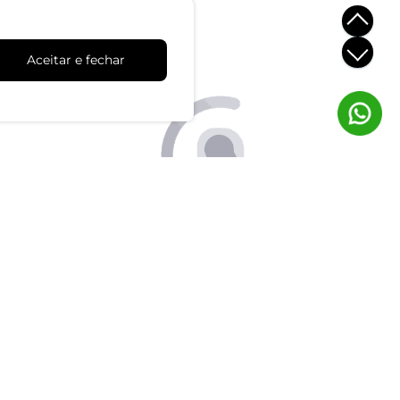
Trocas e Devoluções
Aceitar e fechar
dimento
Clique aqui para solicitar
tes
lo chat
as 8:00 às 17:00