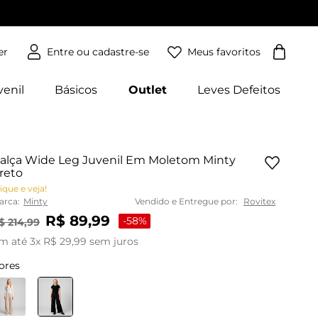
Meus favoritos
er
venil
Básicos
Outlet
Leves Defeitos
alça Wide Leg Juvenil Em Moletom Minty
reto
ique e veja!
arca:
Minty
Vendido e Entregue por:
Rovitex
R$
89
,
99
-
58%
$
214
,
99
m até
3
x
R$
29
,
99
sem juros
ores