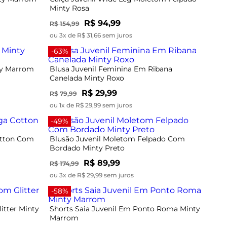
R$ 94,99
R$ 154,99
ou 3x de R$ 31,66 sem juros
-63%
nty Marrom
Blusa Juvenil Feminina Em Ribana
Canelada Minty Roxo
R$ 29,99
R$ 79,99
ou 1x de R$ 29,99 sem juros
-49%
otton Com
Blusão Juvenil Moletom Felpado Com
Bordado Minty Preto
R$ 89,99
R$ 174,99
ou 3x de R$ 29,99 sem juros
-58%
itter Minty
Shorts Saia Juvenil Em Ponto Roma Minty
Marrom
R$ 39,99
R$ 94,99
ou 1x de R$ 39,99 sem juros
-47%
 Pelo Minty
Blusa Juvenil Manga Longa Ribana Minty