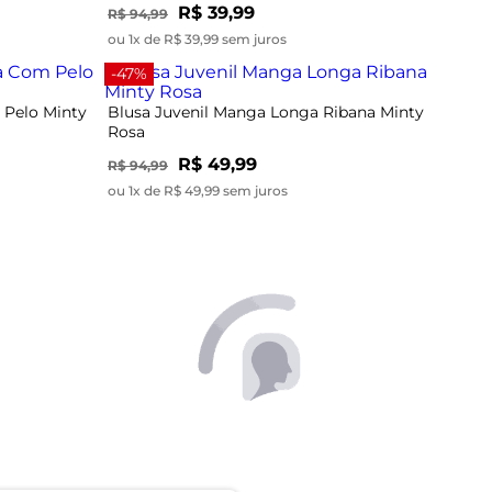
Rosa
R$ 49,99
R$ 94,99
ou 1x de R$ 49,99 sem juros
-70%
Minty
Blusa Juvenil Manga Longa Minty
Vermelho
R$ 44,99
R$ 149,99
ou 1x de R$ 44,99 sem juros
-69%
tton Minty
Blusa Juvenil Feminina Em Lurex Minty
Preto
R$ 21,99
R$ 69,99
ou 1x de R$ 21,99 sem juros