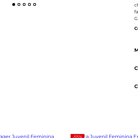
c
f
G
C
M
C
C
-55%