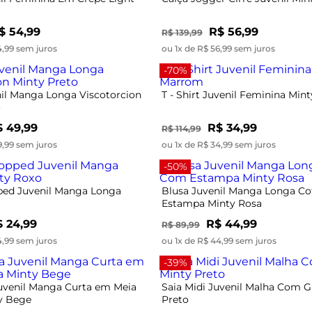
$ 54,99
R$ 56,99
R$ 139,99
4,99 sem juros
ou 1x de R$ 56,99 sem juros
-70%
nil Manga Longa Viscotorcion
T - Shirt Juvenil Feminina Mi
o
 49,99
R$ 34,99
R$ 114,99
9,99 sem juros
ou 1x de R$ 34,99 sem juros
-50%
ped Juvenil Manga Longa
Blusa Juvenil Manga Longa C
Estampa Minty Rosa
 24,99
R$ 44,99
R$ 89,99
4,99 sem juros
ou 1x de R$ 44,99 sem juros
-39%
uvenil Manga Curta em Meia
Saia Midi Juvenil Malha Com Gl
y Bege
Preto
 29,99
R$ 94,99
R$ 154,99
9,99 sem juros
ou 3x de R$ 31,66 sem juros
-15%
enil Moletom Sem Felpa Com
Jaqueta Juvenil Feminina Com