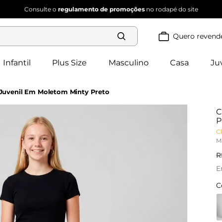
Consulte o
regulamento de promoções
no rodapé do site
Quero revend
Termos mais
buscados
Infantil
Plus Size
Masculino
Casa
Ju
blusa 
1
º
feminina
2
º
vestido
Juvenil Em Moletom Minty Preto
vestido 
3
º
feminino
C
4
º
dianna
P
calça 
Cl
5
º
feminina
M
conjunto 
6
º
feminino
R
E
C