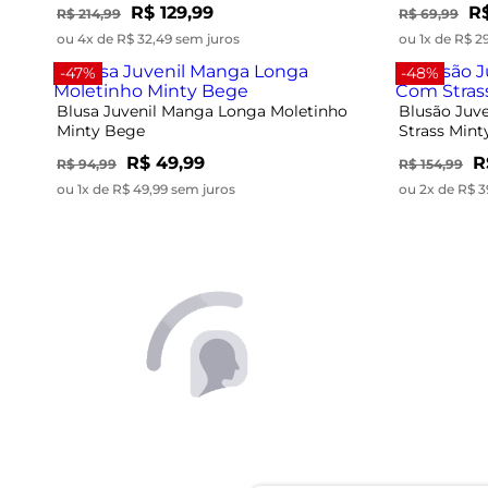
Minty Bege
Strass Min
R$ 49,99
R
R$ 94,99
R$ 154,99
ou 1x de R$ 49,99 sem juros
ou 2x de R$ 3
-58%
-39%
Blusa Juvenil Manga Curta em Ribana
Blusão Juv
Minty Vermelho
Capuz Mint
R$ 24,99
R
R$ 59,99
R$ 219,99
ou 1x de R$ 24,99 sem juros
ou 4x de R$ 3
-53%
-63%
Camiseta Juvenil Feminina Manga Curta
Vestido Juv
Minty Bege
Rosa
R$ 44,99
R$
R$ 94,99
R$ 79,99
ou 1x de R$ 44,99 sem juros
ou 1x de R$ 2