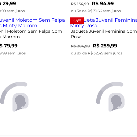
ty Marrom
Rosa
$ 79,99
R$ 259,99
R$ 304,99
9,99 sem juros
ou 8x de R$ 32,49 sem juros
-39%
enil Moletom Careca Com
Shorts Saia Juvenil Em Tweed 
y Bege
Branco
$ 134,99
R$ 69,99
R$ 114,99
3,74 sem juros
ou 2x de R$ 34,99 sem juros
-48%
enil Em Ribana Canelada Minty
Blusa Juvenil Manga Longa Co
Preto
 29,99
R$ 54,99
R$ 104,99
9,99 sem juros
ou 1x de R$ 54,99 sem juros