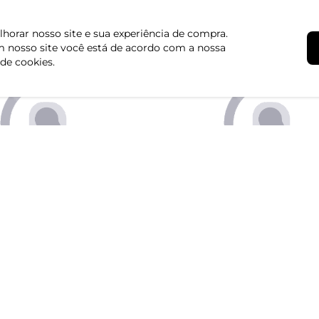
Institucional
Atendimento
horar nosso site e sua experiência de compra.
 nosso site você está de acordo com a nossa
Quem somos
Central de Aten
 de cookies.
Políticas de Privacidade
Dúvidas Frequen
Formas de Pagamento
Fale conosco pe
Formas de Entrega
Segunda à sexta d
Trocas e Devoluções
Regulamento de Promoções
Canal de Denúncias | Ética
Igualdade Salarial