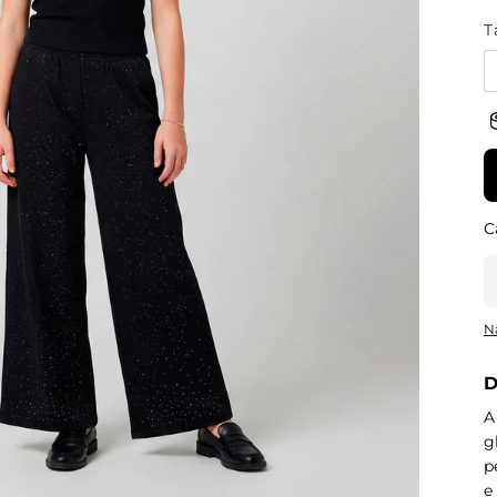
T
N
D
A
g
p
e