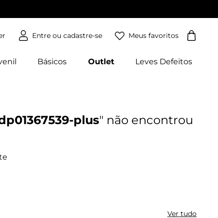
Meus favoritos
er
venil
Básicos
Outlet
Leves Defeitos
-dp01367539-plus
Ver tudo