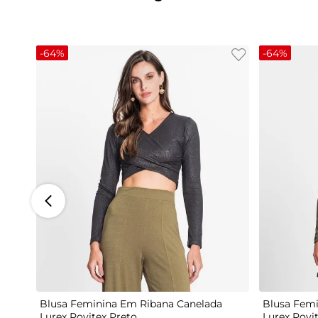
-
64%
-
64%
G
Blusa Feminina Em Ribana Canelada
Blusa Femi
Lurex Rovitex Preto
Lurex Rovi