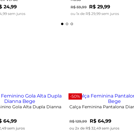
$
24
,
99
R$
29
,
99
R$
59
,
99
4
,
99
sem juros
ou
1
x de
R$
29
,
99
sem juros
-50%
nino Gola Alta Dupla Dianna
Calça Feminina Pantalona Di
$ 64,99
R$ 64,99
R$ 129,99
2,49 sem juros
ou 2x de R$ 32,49 sem juros