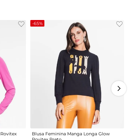
-
65%
M
G
Rovitex
Blusa Feminina Manga Longa Glow
Rovitex Preto