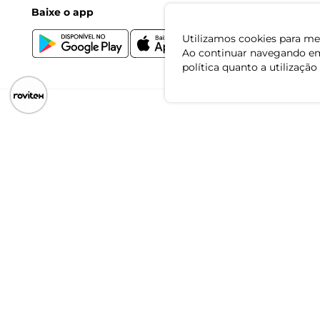
Baixe o app
Utilizamos cookies para mel
Ao continuar navegando em
política quanto a utilização
CNPJ: 79.233.672/0001-05
Av. Maria Marangoni, 391 - 89129-080 - Luiz Alves - SC