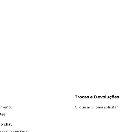
Polo
Bra
R$ 8
ou 1x
Trocas e Devoluções
dimento
Clique aqui para solicitar
tes
lo chat
as 8:00 às 17:00