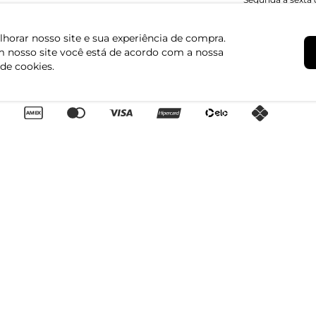
Trocas e Devoluções
Regulamento de Promoções
horar nosso site e sua experiência de compra.
Canal de Denúncias | Ética
 nosso site você está de acordo com a nossa
Igualdade Salarial
 de cookies.