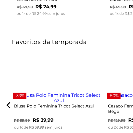
R$
24
,
99
R
R$
69
,
99
R$
69
,
99
ou
1
x de
R$
24
,
99
sem juros
ou
1
x de
R$
2
Favoritos da temporada
-33%
-50%
Blusa Polo Feminina Tricot Select Azul
Casaco Femi
Bege
R$ 39,99
R
R$ 59,99
R$ 129,99
ou 1x de R$ 39,99 sem juros
ou 2x de R$ 3