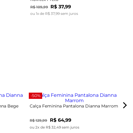
R$
37
,
99
R$
109
,
99
ou
1
x de
R$
37
,
99
sem juros
-67
-50%
anna Bege
Calça Feminina Pantalona Dianna Marrom
R$ 64,99
R$ 129,99
ou 2x de R$ 32,49 sem juros