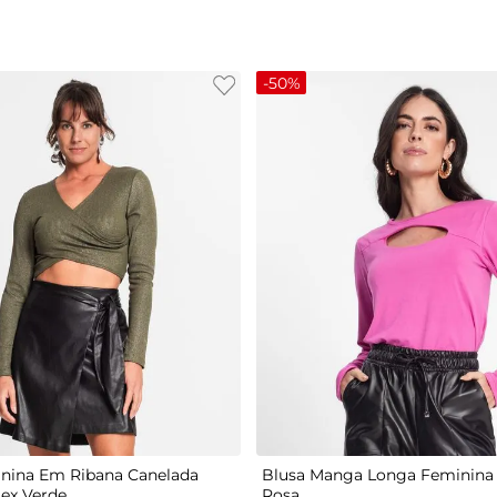
-
50%
G
P
M
G
GG
nina Em Ribana Canelada
Blusa Manga Longa Feminina 
tex Verde
Rosa