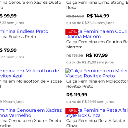
nina Cenoura em Xadrez Dueto
Calça Feminina Linho Strong 
to
Roxo
$ 99,99
R$ 144,99
R$ 244,99
3,33 sem juros
ou 4x de R$ 36,24 sem juros
-40%
ina Endless Preto
Calça Feminina em Courino Ba
Marrom
$ 79,99
R$ 107,99
R$ 179,99
9,99 sem juros
ou 3x de R$ 35,99 sem juros
nina em Molecotton de Viscose
Calça Feminina em Molecotton
l
Rovitex Preto
R$ 119,99
9,99 sem juros
ou 4x de R$ 29,99 sem juros
-58%
nina Cenoura em Xadrez Dueto
Calça Feminina Reta Alfaiatari
melho
Cinza