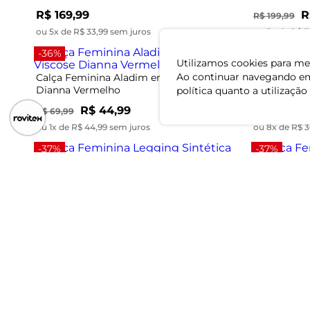
R$ 169,99
R
R$ 199,99
ou 5x de R$ 33,99 sem juros
ou 3x de R$ 3
-36%
Utilizamos cookies para mel
Ao continuar navegando em
Calça Feminina Aladim em Tecido Viscose
Calça Femin
Dianna Vermelho
Endless Be
política quanto a utilização
R$ 44,99
R$ 244,99
R$ 69,99
ou 1x de R$ 44,99 sem juros
ou 8x de R$ 3
-37%
-37%
Calça Feminina Legging Sintética Rovitex
Calça Femin
Marrom
Marrom
R$ 84,99
R
R$ 134,99
R$ 134,99
ou 2x de R$ 42,49 sem juros
ou 2x de R$ 4