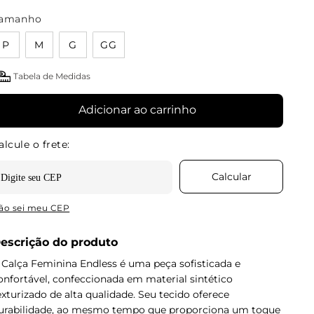
amanho
P
M
G
GG
Tabela de Medidas
Adicionar ao carrinho
ão sei meu CEP
escrição do produto
 Calça Feminina Endless é uma peça sofisticada e
onfortável, confeccionada em material sintético
exturizado de alta qualidade. Seu tecido oferece
urabilidade, ao mesmo tempo que proporciona um toque