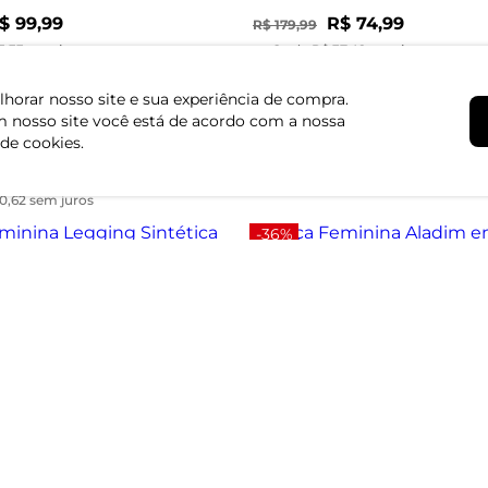
$ 99,99
R$ 74,99
R$ 179,99
3,33 sem juros
ou 2x de R$ 37,49 sem juros
-58%
horar nosso site e sua experiência de compra.
Calça Feminina Endless Marr
 nosso site você está de acordo com a nossa
ina Em Tecido Alfaiataria
ge
 de cookies.
R$ 79,99
R$ 189,99
ou 2x de R$ 39,99 sem juros
0,62 sem juros
-36%
ina Legging Sintética Rovitex
Calça Feminina Aladim em Tec
Dianna Marrom
$ 84,99
R$ 44,99
R$ 69,99
2,49 sem juros
ou 1x de R$ 44,99 sem juros