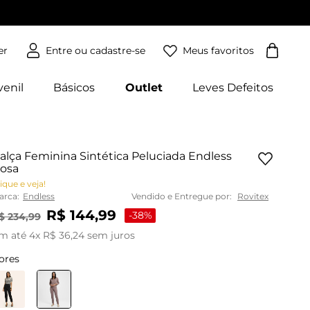
Meus favoritos
er
venil
Básicos
Outlet
Leves Defeitos
alça Feminina Sintética Peluciada Endless
osa
ique e veja!
arca:
Endless
Vendido e Entregue por:
Rovitex
R$
144
,
99
-
38%
$
234
,
99
m até
4
x
R$
36
,
24
sem juros
ores