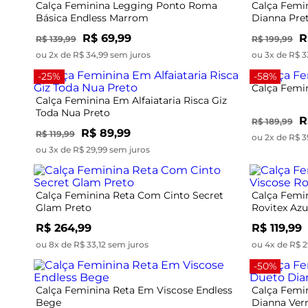
Calça Feminina Legging Ponto Roma
Calça Femi
Básica Endless Marrom
Dianna Pre
R$ 69,99
R
R$ 139,99
R$ 199,99
ou 2x de R$ 34,99 sem juros
ou 3x de R$ 3
-25%
-58%
Calça Femin
Calça Feminina Em Alfaiataria Risca Giz
Toda Nua Preto
R
R$ 189,99
R$ 89,99
R$ 119,99
ou 2x de R$ 3
ou 3x de R$ 29,99 sem juros
Calça Feminina Reta Com Cinto Secret
Calça Femi
Glam Preto
Rovitex Azu
R$ 264,99
R$ 119,99
ou 8x de R$ 33,12 sem juros
ou 4x de R$ 2
-50%
Calça Feminina Reta Em Viscose Endless
Calça Femi
Bege
Dianna Ver