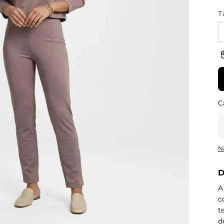
T
N
D
A
c
t
d