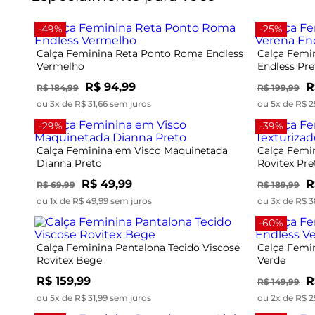
-49%
-25%
Calça Feminina Reta Ponto Roma Endless
Calça Femin
Vermelho
Endless Pre
R$ 94,99
R
R$ 184,99
R$ 199,99
ou 3x de R$ 31,66 sem juros
ou 5x de R$ 2
-29%
-39%
Calça Feminina em Visco Maquinetada
Calça Femi
Dianna Preto
Rovitex Pre
R$ 49,99
R
R$ 69,99
R$ 189,99
ou 1x de R$ 49,99 sem juros
ou 3x de R$ 3
-60%
Calça Feminina Pantalona Tecido Viscose
Calça Femi
Rovitex Bege
Verde
R$ 159,99
R
R$ 149,99
ou 5x de R$ 31,99 sem juros
ou 2x de R$ 2