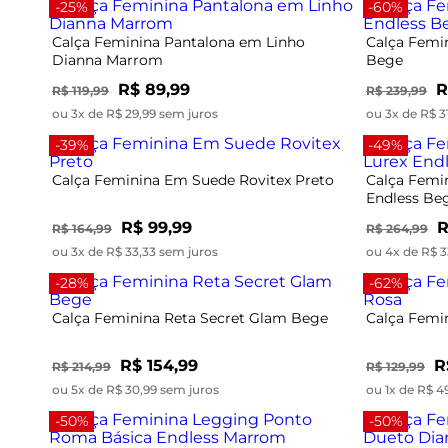
-25%
-60%
Calça Feminina Pantalona em Linho
Calça Femi
Dianna Marrom
Bege
R$ 89,99
R
R$ 119,99
R$ 239,99
ou 3x de R$ 29,99 sem juros
ou 3x de R$ 3
-39%
-49%
Calça Feminina Em Suede Rovitex Preto
Calça Femin
Endless Be
R$ 99,99
R
R$ 164,99
R$ 264,99
ou 3x de R$ 33,33 sem juros
ou 4x de R$ 3
-28%
-62%
Calça Feminina Reta Secret Glam Bege
Calça Femi
R$ 154,99
R
R$ 214,99
R$ 129,99
ou 5x de R$ 30,99 sem juros
ou 1x de R$ 4
-50%
-50%