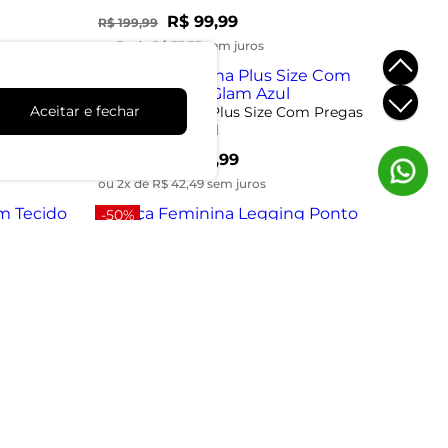
R$ 99,99
R$ 199,99
ou 3x de R$ 33,33 sem juros
-53%
om
Aceitar e fechar
Calça Feminina Plus Size Com Pregas
Secret Glam Azul
R$ 84,99
R$ 179,99
ou 2x de R$ 42,49 sem juros
-50%
ido Viscose
Calça Feminina Legging Ponto Roma
Básica Endless Preto
R$ 69,99
R$ 139,99
ou 2x de R$ 34,99 sem juros