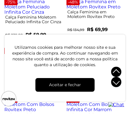
-75%
-48%
Calça Feminina em
Moletom Rovitex Preto
Calça Feminina Moletom
Peluciado Infinita Cor Cinza
R$ 69,99
R$ 134,99
R$ 59,99
R$ 239,99
ou 2x de R$ 34,99 sem juros
ou 2x de R$ 29,99 sem juros
Utilizamos cookies para melhorar nosso site e sua
-49%
-22%
experiência de compra. Ao continuar navegando em
nosso site você está de acordo com a nossa política
quanto a utilização de cookies.
Calça Feminina em
Calça Feminina Moletom
Moletom Rovitex Marrom
Jogger Básico Endless
Marrom
R$ 89,99
R$ 144,99
R$ 174,99
R$ 184,99
Aceitar e fechar
ou 3x de R$ 29,99 sem juros
ou 4x de R$ 36,24 sem juros
-60%
-79%
Calça Feminina Em
Calça Feminina Em
Moletom Com Bolsos
Moletom Com Bolso
Rovitex Preto
Infinita Cor Marrom