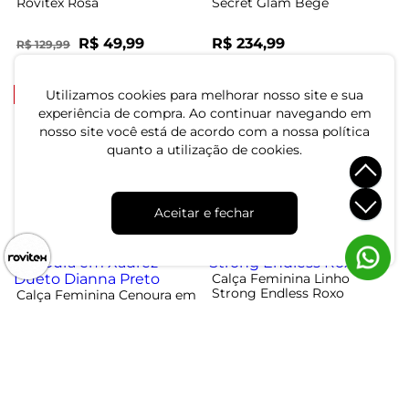
Rovitex Rosa
Secret Glam Bege
R$ 49,99
R$ 234,99
R$ 129,99
ou 1x de R$ 49,99 sem juros
ou 6x de R$ 39,16 sem juros
-31%
-57%
Utilizamos cookies para melhorar nosso site e sua
experiência de compra. Ao continuar navegando em
Calça Feminina Em Linho
nosso site você está de acordo com a nossa política
Endless Rosa
Calça Feminina Legging
quanto a utilização de cookies.
Ponto Roma Básica Endless
Marrom
R$ 154,99
R$ 224,99
R$ 59,99
R$ 139,99
ou 5x de R$ 30,99 sem juros
Aceitar e fechar
ou 2x de R$ 29,99 sem juros
-50%
-41%
Calça Feminina Linho
Strong Endless Roxo
Calça Feminina Cenoura em
Xadrez Dueto Dianna Preto
R$ 144,99
R$ 244,99
R$ 99,99
R$ 199,99
ou 4x de R$ 36,24 sem juros
ou 3x de R$ 33,33 sem juros