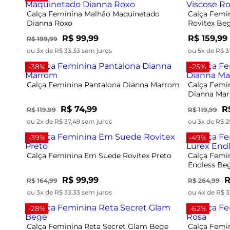
Calça Feminina Malhão Maquinetado
Calça Femin
Dianna Roxo
Rovitex Be
R$ 99,99
R$ 159,99
R$ 199,99
ou 3x de R$ 33,33 sem juros
ou 5x de R$ 3
-38%
-25%
Calça Feminina Pantalona Dianna Marrom
Calça Femi
Dianna Ma
R$ 74,99
R
R$ 119,99
R$ 119,99
ou 2x de R$ 37,49 sem juros
ou 3x de R$ 2
-39%
-49%
Calça Feminina Em Suede Rovitex Preto
Calça Femin
Endless Be
R$ 99,99
R
R$ 164,99
R$ 264,99
ou 3x de R$ 33,33 sem juros
ou 4x de R$ 3
-28%
-62%
Calça Feminina Reta Secret Glam Bege
Calça Femi