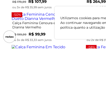
R$ 107,99
R$ 264,99
R$ 179,99
ou 3x de R$ 35,99 sem juros
ou 8x de R$ 3
-50%
-58%
Utilizamos cookies para mel
Ao continuar navegando em
Calça Feminina Cenoura em Xadrez Dueto
Calça Femin
Dianna Vermelho
Cinza
política quanto a utilização
R$ 99,99
R
R$ 199,99
R$ 179,99
ou 3x de R$ 33,33 sem juros
ou 2x de R$ 3
-58%
Calça Femi
Calça Feminina Em Tecido Alfaiataria
Endless Bege
R
R$ 189,99
R$ 244,99
ou 2x de R$ 3
ou 8x de R$ 30,62 sem juros