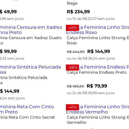
Bege
$ 49,99
R$ 234,99
9,99 sem juros
ou 7x de R$ 33,57 sem juros
-41%
nina Cenoura em Xadrez Dueto
Calça Feminina Linho Strong 
to
Roxo
$ 99,99
R$ 144,99
R$ 244,99
3,33 sem juros
ou 4x de R$ 36,24 sem juros
-58%
Calça Feminina Endless Preto
ina Sintética Peluciada
sa
R$ 79,99
R$ 189,99
$ 144,99
ou 2x de R$ 39,99 sem juros
6,24 sem juros
-41%
nina Reta Com Cinto Secret
Calça Feminina Linho Strong 
Vermelho