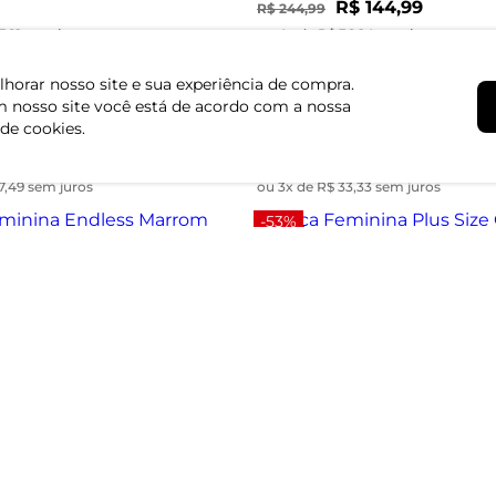
R$ 144,99
R$ 244,99
3,12 sem juros
ou 4x de R$ 36,24 sem juros
-50%
horar nosso site e sua experiência de compra.
 nosso site você está de acordo com a nossa
ina Reta Alfaiataria Style Box
Calça Feminina Em Sarja Com 
Dianna Preto
 de cookies.
$ 74,99
R$ 99,99
R$ 199,99
7,49 sem juros
ou 3x de R$ 33,33 sem juros
-53%
nina Endless Marrom
Calça Feminina Plus Size Com
Secret Glam Azul
$ 79,99
R$ 84,99
R$ 179,99
9,99 sem juros
ou 2x de R$ 42,49 sem juros