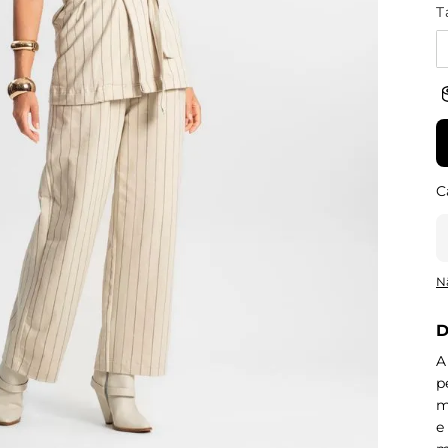
T
N
D
A
p
m
e