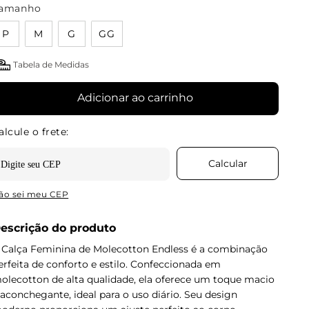
amanho
P
M
G
GG
Tabela de Medidas
Adicionar ao carrinho
ão sei meu CEP
escrição do produto
 Calça Feminina de Molecotton Endless é a combinação
erfeita de conforto e estilo. Confeccionada em
olecotton de alta qualidade, ela oferece um toque macio
 aconchegante, ideal para o uso diário. Seu design