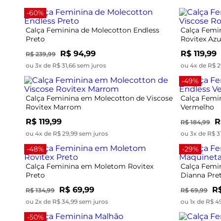
-60%
Calça Feminina de Molecotton Endless
Calça Femi
Preto
Rovitex Azu
R$ 94,99
R$ 119,99
R$ 239,99
ou 3x de R$ 31,66 sem juros
ou 4x de R$ 2
-49%
Calça Feminina em Molecotton de Viscose
Calça Femi
Rovitex Marrom
Vermelho
R$ 119,99
R
R$ 184,99
ou 4x de R$ 29,99 sem juros
ou 3x de R$ 3
-48%
-29%
Calça Feminina em Moletom Rovitex
Calça Femi
Preto
Dianna Pre
R$ 69,99
R$
R$ 134,99
R$ 69,99
ou 2x de R$ 34,99 sem juros
ou 1x de R$ 4
-50%