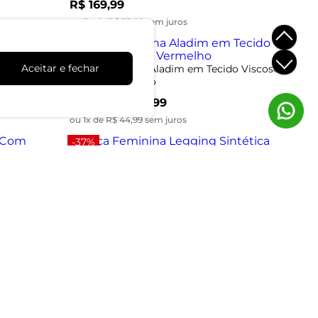
R$ 169,99
ou 5x de R$ 33,99 sem juros
-36%
Aceitar e fechar
Elastano
Calça Feminina Aladim em Tecido Viscose
Dianna Vermelho
R$ 44,99
R$ 69,99
ou 1x de R$ 44,99 sem juros
-37%
 Pregas
Calça Feminina Legging Sintética Rovitex
Marrom
R$ 84,99
R$ 134,99
ou 2x de R$ 42,49 sem juros