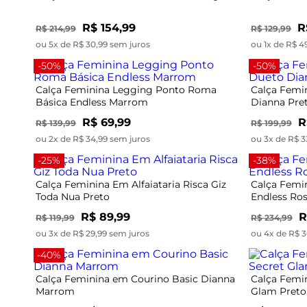
R$ 154,99
R
R$ 214,99
R$ 129,99
ou 5x de R$ 30,99 sem juros
ou 1x de R$ 4
-50%
-50%
Calça Feminina Legging Ponto Roma
Calça Femi
Básica Endless Marrom
Dianna Pre
R$ 69,99
R
R$ 139,99
R$ 199,99
ou 2x de R$ 34,99 sem juros
ou 3x de R$ 3
-25%
-38%
Calça Feminina Em Alfaiataria Risca Giz
Calça Femin
Toda Nua Preto
Endless Ro
R$ 89,99
R
R$ 119,99
R$ 234,99
ou 3x de R$ 29,99 sem juros
ou 4x de R$ 3
-40%
Calça Feminina em Courino Basic Dianna
Calça Femi
Marrom
Glam Preto