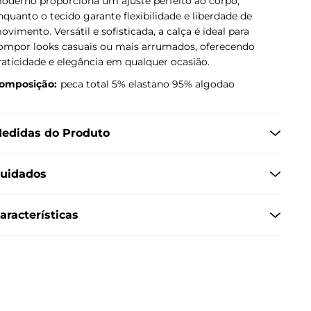
oderno proporciona um ajuste perfeito ao corpo,
nquanto o tecido garante flexibilidade e liberdade de
ovimento. Versátil e sofisticada, a calça é ideal para
ompor looks casuais ou mais arrumados, oferecendo
raticidade e elegância em qualquer ocasião.
omposição:
peca total 5% elastano 95% algodao
edidas do Produto
uidados
aracterísticas