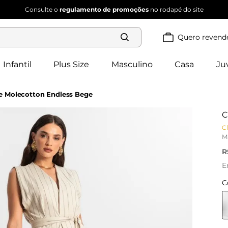
Consulte o
regulamento de promoções
no rodapé do site
Quero revend
Termos mais
buscados
Infantil
Plus Size
Masculino
Casa
Ju
blusa 
1
º
feminina
2
º
vestido
e Molecotton Endless Bege
3
º
dianna
C
vestido 
4
º
feminino
Cl
calça 
5
º
M
feminina
conjunto 
R
6
º
feminino
E
C