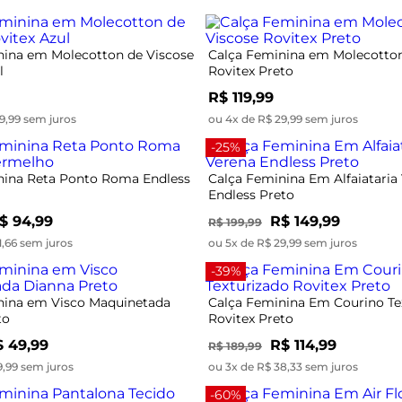
nina em Molecotton de Viscose
Calça Feminina em Molecotton
l
Rovitex Preto
R$ 119,99
9,99 sem juros
ou 4x de R$ 29,99 sem juros
-25%
nina Reta Ponto Roma Endless
Calça Feminina Em Alfaiataria
Endless Preto
$ 94,99
R$ 149,99
R$ 199,99
1,66 sem juros
ou 5x de R$ 29,99 sem juros
-39%
nina em Visco Maquinetada
Calça Feminina Em Courino Te
to
Rovitex Preto
 49,99
R$ 114,99
R$ 189,99
9,99 sem juros
ou 3x de R$ 38,33 sem juros
-60%