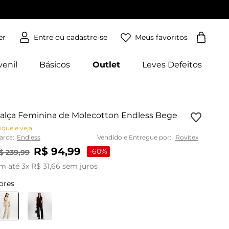
Meus favoritos
er
venil
Básicos
Outlet
Leves Defeitos
alça Feminina de Molecotton Endless Bege
ique e veja!
arca:
Endless
Vendido e Entregue por:
Rovitex
R$
94
,
99
-
60%
$
239
,
99
m até
3
x
R$
31
,
66
sem juros
ores