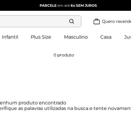
PARCELE
em até
6x
SEM JUROS
Quero revend
Termos mais
buscados
Infantil
Plus Size
Masculino
Casa
Ju
blusa 
1
º
feminina
2
º
vestido
0
produto
vestido 
3
º
feminino
4
º
dianna
calça 
5
º
feminina
conjunto 
6
º
feminino
enhum produto encontrado