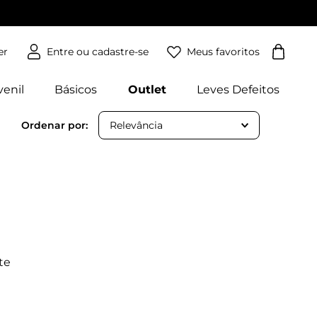
Meus favoritos
er
venil
Básicos
Outlet
Leves Defeitos
Relevância