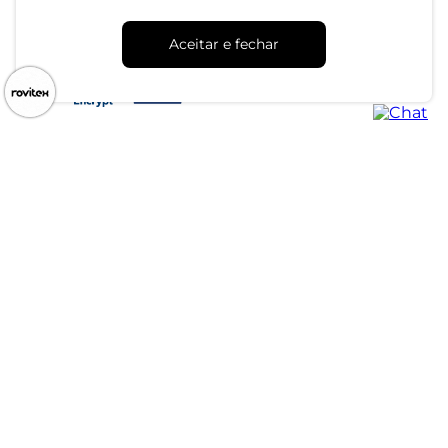
CNPJ: 79.233.672/0001-05
Av. Maria Marangoni, 391 - 89129-080 - Luiz Alves - SC
Aceitar e fechar