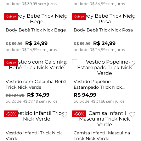
ou
1
x de
R$
39
,
99
sem juros
ou
1
x de
R$
54
,
99
sem juros
-
58%
-
58%
Body Bebê Trick Nick Bege
Body Bebê Trick Nick Rosa
R$
24
,
99
R$
24
,
99
R$
59
,
99
R$
59
,
99
ou
1
x de
R$
24
,
99
sem juros
ou
1
x de
R$
24
,
99
sem juros
-
59%
Vestido com Calcinha Bebê
Vestido Popeline
Trick Nick Verde
Estampado Trick Nick
Verde
R$
74
,
99
R$
94
,
99
R$
184
,
99
ou
2
x de
R$
37
,
49
sem juros
ou
3
x de
R$
31
,
66
sem juros
-
50%
-
60%
Vestido Infantil Trick Nick
Camisa Infantil Masculina
Verde
Trick Nick Verde