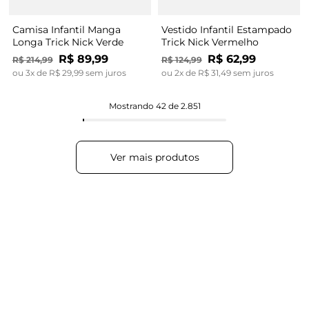
Camisa Infantil Manga
Vestido Infantil Estampado
Longa Trick Nick Verde
Trick Nick Vermelho
R$
89
,
99
R$
62
,
99
R$
214
,
99
R$
124
,
99
ou
3
x de
R$
29
,
99
sem juros
ou
2
x de
R$
31
,
49
sem juros
Mostrando
42 de 2.851