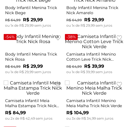
Body Infantil Menina Trick
Body Infantil Menina Trick
Nick Bege
Nick Amarelo
R$
29
,
99
R$
29
,
99
R$
64
,
99
R$
64
,
99
ou
1
x de
R$
29
,
99
sem juros
ou
1
x de
R$
29
,
99
sem juros
-
54%
-
38%
Body Infantil Menina Trick
Camiseta Infantil Menino
Nick Rosa
Cotton Leve Trick Nick
Verde
R$
29
,
99
R$
39
,
99
R$
64
,
99
R$
64
,
99
ou
1
x de
R$
29
,
99
sem juros
ou
1
x de
R$
39
,
99
sem juros
Camiseta Infantil Meia
Camiseta Infantil Menino
Malha Estampa Trick Nick
Meia Malha Trick Nick Verde
Verde
R$
84
,
99
R$
104
,
99
ou
2
x de
R$
42
,
49
sem juros
ou
3
x de
R$
34
,
99
sem juros