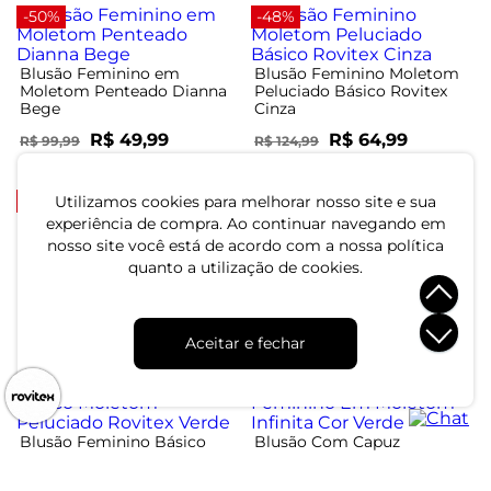
-50%
-48%
Blusão Feminino em
Blusão Feminino Moletom
Moletom Penteado Dianna
Peluciado Básico Rovitex
Bege
Cinza
R$ 49,99
R$ 64,99
R$ 99,99
R$ 124,99
ou 1x de R$ 49,99 sem juros
ou 2x de R$ 32,49 sem juros
-80%
-80%
Utilizamos cookies para melhorar nosso site e sua
experiência de compra. Ao continuar navegando em
nosso site você está de acordo com a nossa política
Blusão Com Capuz
Blusão Com Capuz
quanto a utilização de cookies.
Feminino Em Moletom
Feminino Em Moletom
Infinita Cor Rosa
Infinita Cor Rosa
R$ 39,99
R$ 39,99
R$ 199,99
R$ 199,99
Aceitar e fechar
ou 1x de R$ 39,99 sem juros
ou 1x de R$ 39,99 sem juros
-50%
-80%
Blusão Feminino Básico
Blusão Com Capuz
Moletom Peluciado Rovitex
Feminino Em Moletom
Verde
Infinita Cor Verde