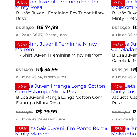
-66%
-71%
Blusão Juvenil Feminino Em Tricot Minty
Blusão Juv
Rosa
Minty Pret
R$ 74,99
R
R$ 219,99
R$ 154,99
ou 2x de R$ 37,49 sem juros
ou 1x de R$ 4
-70%
-63%
T - Shirt Juvenil Feminina Minty Marrom
Blusa Juve
Canelada M
R$ 34,99
R$
R$ 114,99
R$ 79,99
ou 1x de R$ 34,99 sem juros
ou 1x de R$ 2
-56%
-40%
Blusa Juvenil Manga Longa Cotton Com
Jaqueta Ca
Estampa Minty Rosa
Rosa
R$ 39,99
R
R$ 89,99
R$ 214,99
ou 1x de R$ 39,99 sem juros
ou 4x de R$ 3
-58%
-58%