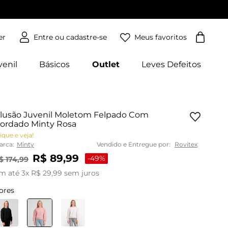
Meus favoritos
er
venil
Básicos
Outlet
Leves Defeitos
lusão Juvenil Moletom Felpado Com
ordado Minty Rosa
ique e veja!
arca:
Minty
Vendido e Entregue por:
Rovitex
R$
89
,
99
-
49%
$
174
,
99
m até
3
x
R$
29
,
99
sem juros
ores