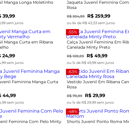
nil Manga Longa Moletinho
Jaqueta Juvenil Feminina Com
Rosa
 39,99
R$ 259,99
R$ 304,99
9,99 sem juros
ou 6x de R$ 43,33 sem juros
-55%
nil Manga Curta em Ribana
Calça Juvenil Feminina Em Ri
elho
Canelada Minty Preto
 24,99
R$ 49,99
R$ 109,99
4,99 sem juros
ou 1x de R$ 49,99 sem juros
-63%
uvenil Feminina Manga Curta
Vestido Juvenil Em Ribana Can
Rosa
$ 44,99
R$ 29,99
R$ 79,99
4,99 sem juros
ou 1x de R$ 29,99 sem juros
-48%
venil Feminina Com Pelo Minty
Shorts Juvenil Ponto Roma M