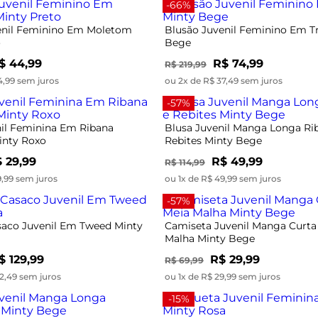
-66%
enil Feminino Em Moletom
Blusão Juvenil Feminino Em Tr
o
Bege
$ 44,99
R$ 74,99
R$ 219,99
4,99 sem juros
ou 2x de R$ 37,49 sem juros
-57%
nil Feminina Em Ribana
Blusa Juvenil Manga Longa Ri
inty Roxo
Rebites Minty Bege
 29,99
R$ 49,99
R$ 114,99
9,99 sem juros
ou 1x de R$ 49,99 sem juros
-57%
saco Juvenil Em Tweed Minty
Camiseta Juvenil Manga Curt
Malha Minty Bege
$ 129,99
R$ 29,99
R$ 69,99
2,49 sem juros
ou 1x de R$ 29,99 sem juros
-15%