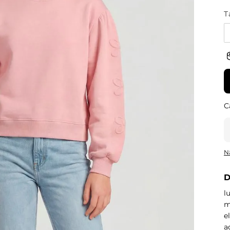
T
N
D
l
m
e
a