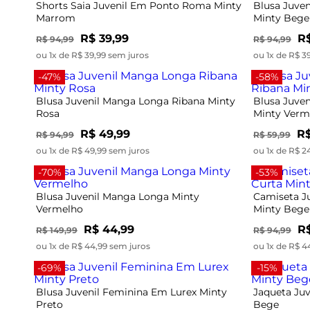
Shorts Saia Juvenil Em Ponto Roma Minty
Blusa Juve
Marrom
Minty Bege
R$ 39,99
R$
R$ 94,99
R$ 94,99
ou 1x de R$ 39,99 sem juros
ou 1x de R$ 3
-47%
-58%
Blusa Juvenil Manga Longa Ribana Minty
Blusa Juve
Rosa
Minty Verm
R$ 49,99
R$
R$ 94,99
R$ 59,99
ou 1x de R$ 49,99 sem juros
ou 1x de R$ 2
-70%
-53%
Blusa Juvenil Manga Longa Minty
Camiseta J
Vermelho
Minty Bege
R$ 44,99
R
R$ 149,99
R$ 94,99
ou 1x de R$ 44,99 sem juros
ou 1x de R$ 4
-69%
-15%
Blusa Juvenil Feminina Em Lurex Minty
Jaqueta Ju
Preto
Bege