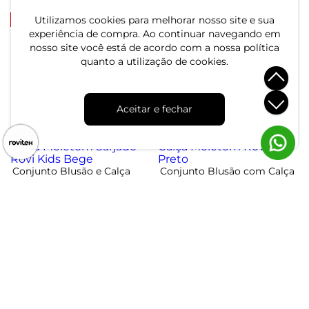
-48%
-20%
Utilizamos cookies para melhorar nosso site e sua
experiência de compra. Ao continuar navegando em
nosso site você está de acordo com a nossa política
Jaqueta Infantil Moletom
Conjunto Infantil Menino
quanto a utilização de cookies.
com Capuz Rovitex Kids
em Moletom Trick Nick
Marrom
Marrom
R$ 74,99
R$ 219,99
R$ 144,99
R$ 274,99
Aceitar e fechar
ou 2x de R$ 37,49 sem juros
ou 7x de R$ 31,42 sem juros
-50%
-49%
Conjunto Blusão e Calça
Conjunto Blusão com Calça
Moletom Sarjado Rovi Kids
Moletom Rovi Kids Preto
Bege
R$ 94,99
R$ 109,99
R$ 189,99
R$ 214,99
ou 3x de R$ 31,66 sem juros
ou 3x de R$ 36,66 sem juros