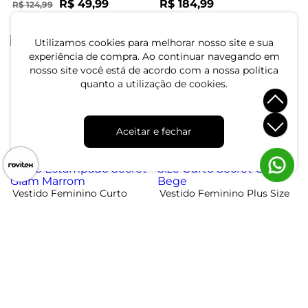
R$ 49,99
R$ 184,99
R$ 124,99
ou 1x de R$ 49,99 sem juros
ou 6x de R$ 30,83 sem juros
-60%
Utilizamos cookies para melhorar nosso site e sua
experiência de compra. Ao continuar navegando em
nosso site você está de acordo com a nossa política
Conjunto Feminino Blusa E
Vestido Feminino Midi Plus
quanto a utilização de cookies.
Shorts Saia Secret Glam
Size Infinita Cor Marrom
Preto
R$ 204,99
R$ 79,99
R$ 199,99
Aceitar e fechar
ou 6x de R$ 34,16 sem juros
ou 2x de R$ 39,99 sem juros
-60%
Vestido Feminino Curto
Vestido Feminino Plus Size
Estampado Secret Glam
Curto Secret Glam Bege
Marrom
R$ 144,99
R$ 89,99
R$ 224,99
ou 4x de R$ 36,24 sem juros
ou 3x de R$ 29,99 sem juros