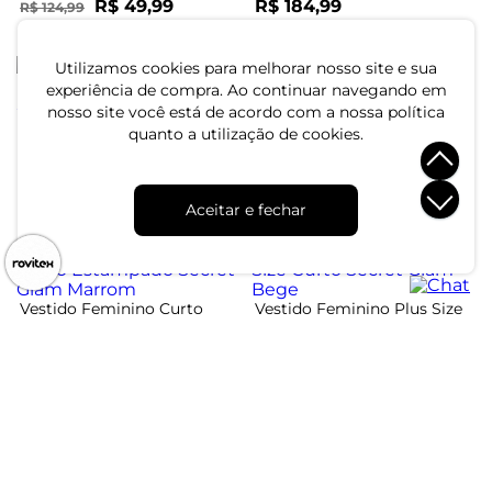
R$ 49,99
R$ 184,99
R$ 124,99
ou 1x de R$ 49,99 sem juros
ou 6x de R$ 30,83 sem juros
-60%
Utilizamos cookies para melhorar nosso site e sua
experiência de compra. Ao continuar navegando em
nosso site você está de acordo com a nossa política
Conjunto Feminino Blusa E
Vestido Feminino Midi Plus
quanto a utilização de cookies.
Shorts Saia Secret Glam
Size Infinita Cor Marrom
Preto
R$ 204,99
R$ 79,99
R$ 199,99
Aceitar e fechar
ou 6x de R$ 34,16 sem juros
ou 2x de R$ 39,99 sem juros
-60%
Vestido Feminino Curto
Vestido Feminino Plus Size
Estampado Secret Glam
Curto Secret Glam Bege
Marrom
R$ 144,99
R$ 89,99
R$ 224,99
ou 4x de R$ 36,24 sem juros
ou 3x de R$ 29,99 sem juros