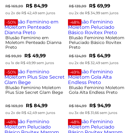
R$ 84,99
R$ 69,99
R$ 169,99
R$ 139,99
ou 2x de R$ 42,49 sem juros
ou 2x de R$ 34,99 sem juros
-50%
-48%
Blusão Feminino em
Blusão Feminino Moletom
Moletom Penteado Dianna
Peluciado Básico Rovitex
Preto
Preto
R$ 49,99
R$ 64,99
R$ 99,99
R$ 124,99
ou 1x de R$ 49,99 sem juros
ou 2x de R$ 32,49 sem juros
-50%
-49%
Blusão Feminino Moletom
Blusão Feminino Moletom
Plus Size Secret Glam Bege
Gola Alta Endless Preto
R$ 84,99
R$ 94,99
R$ 169,99
R$ 184,99
ou 2x de R$ 42,49 sem juros
ou 3x de R$ 31,66 sem juros
-48%
-48%