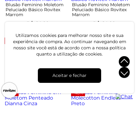
Blusão Feminino Moletom
Blusão Feminino Moletom
Peluciado Básico Rovitex
Peluciado Básico Rovitex
Marrom
Marrom
R$ 64,99
R$ 64,99
R$ 124,99
R$ 124,99
ou 2x de R$ 32,49 sem juros
ou 2x de R$ 32,49 sem juros
Utilizamos cookies para melhorar nosso site e sua
-48%
-48%
experiência de compra. Ao continuar navegando em
nosso site você está de acordo com a nossa política
quanto a utilização de cookies.
Blusão Feminino Moletom
Blusão Feminino Moletom
Bordado Felpado Endless
Bordado Felpado Endless
Bege
Preto
R$ 84,99
R$ 84,99
Aceitar e fechar
R$ 164,99
R$ 164,99
ou 2x de R$ 42,49 sem juros
ou 2x de R$ 42,49 sem juros
-50%
-48%
Blusão Feminino em
Blusão Feminino
Moletom Penteado Dianna
Molecotton Endless Preto
Cinza
R$ 49,99
R$ 79,99
R$ 99,99
R$ 154,99
ou 1x de R$ 49,99 sem juros
ou 2x de R$ 39,99 sem juros