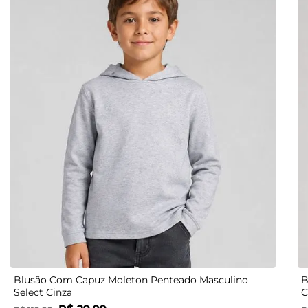
4
6
8
10
Blusão Com Capuz Moleton Penteado Masculino
B
Select Cinza
C