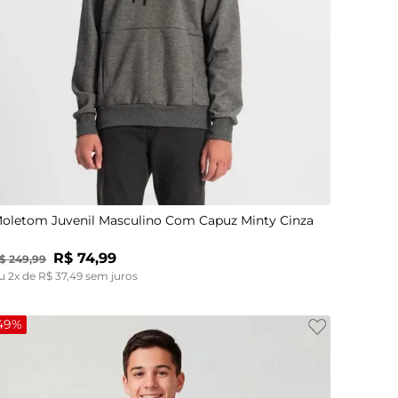
14
16
18
oletom Juvenil Masculino Com Capuz Minty Cinza
R$
74
,
99
$
249
,
99
u
2
x de
R$
37
,
49
sem juros
49%