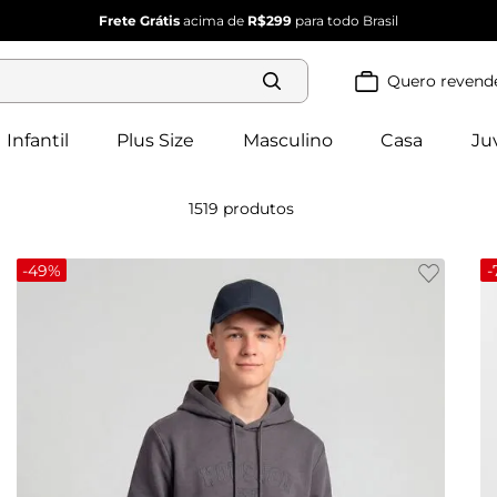
Frete Grátis
acima de
R$299
para todo Brasil
Quero revend
Termos mais
buscados
Infantil
Plus Size
Masculino
Casa
Ju
blusa 
1
º
feminina
2
º
vestido
1519
produtos
vestido 
3
º
feminino
4
º
dianna
-
49%
-
calça 
5
º
feminina
conjunto 
6
º
feminino