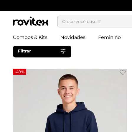
O que você busca?
Combos & Kits
Novidades
Feminino
Filtrar
-
49%