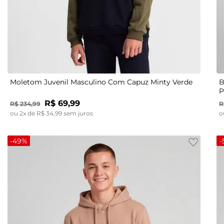
12
14
16
18
Moletom Juvenil Masculino Com Capuz Minty Verde
B
P
R$
69
,
99
R$
234
,
99
R
ou
2
x de
R$
34
,
99
sem juros
o
-
49%
-