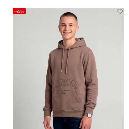
-
49%
14
16
18