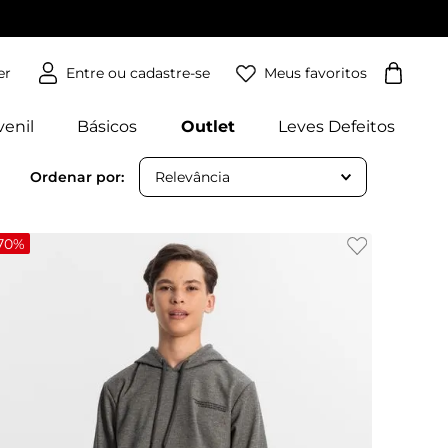
Meus favoritos
er
venil
Básicos
Outlet
Leves Defeitos
Relevância
70%