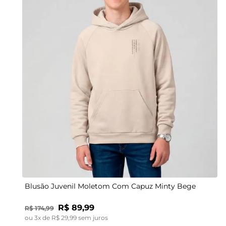
12
14
16
Blusão Juvenil Moletom Com Capuz Minty Bege
R$
89
,
99
R$
174
,
99
ou
3
x de
R$
29
,
99
sem juros