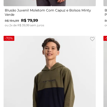
Blusão Juvenil Moletom Com Capuz e Bolsos Minty
B
Verde
P
R$
79
,
99
R$
194
,
99
R
ou
2
x de
R$
39
,
99
sem juros
o
-
70%
-