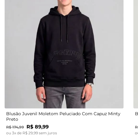
12
14
18
Blusão Juvenil Moletom Peluciado Com Capuz Minty
B
Preto
R$
89
,
99
R$
174
,
99
R
ou
3
x de
R$
29
,
99
sem juros
o