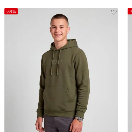
-
59%
-
16