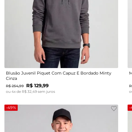
12
14
16
Blusão Juvenil Piquet Com Capuz E Bordado Minty
M
Cinza
R$
129
,
99
R$
254
,
99
R
ou
4
x de
R$
32
,
49
sem juros
o
-
49%
-