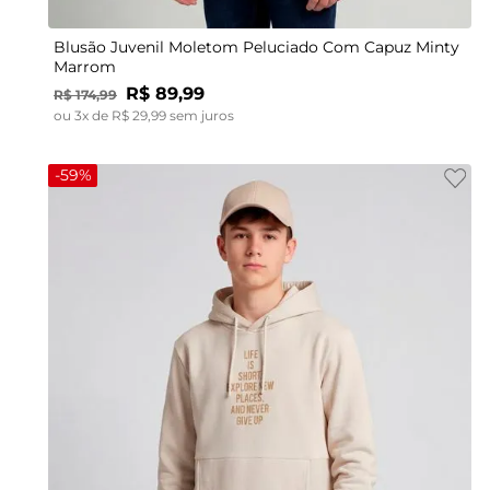
Blusão Juvenil Moletom Peluciado Com Capuz Minty
Marrom
R$
89
,
99
R$
174
,
99
ou
3
x de
R$
29
,
99
sem juros
-
59%