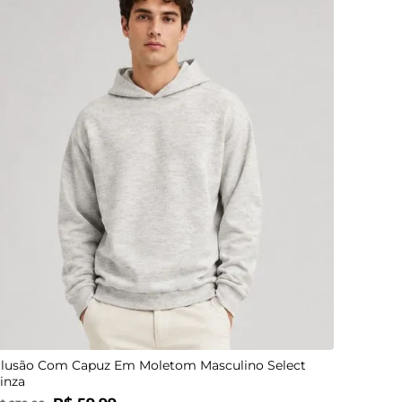
P
M
G
GG
lusão Com Capuz Em Moletom Masculino Select
inza