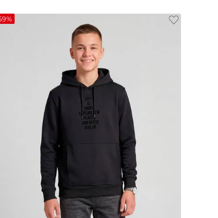
59%
12
14
16
18