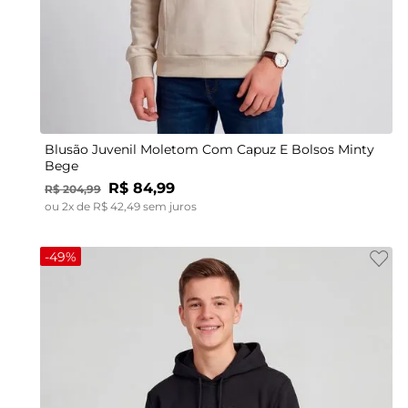
12
14
16
18
Blusão Juvenil Moletom Com Capuz E Bolsos Minty
Bege
R$
84
,
99
R$
204
,
99
ou
2
x de
R$
42
,
49
sem juros
-
49%