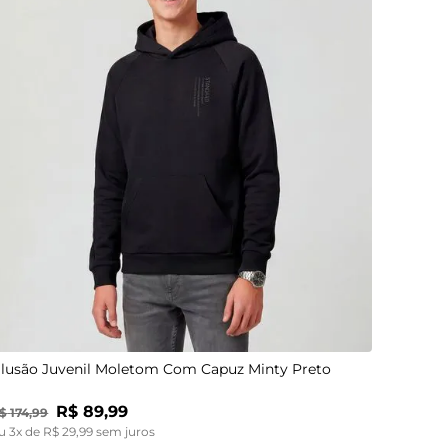
12
14
16
lusão Juvenil Moletom Com Capuz Minty Preto
R$
89
,
99
$
174
,
99
u
3
x de
R$
29
,
99
sem juros