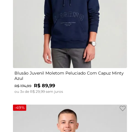
12
14
16
18
Blusão Juvenil Moletom Peluciado Com Capuz Minty
Azul
R$
89
,
99
R$
174
,
99
ou
3
x de
R$
29
,
99
sem juros
-
49%