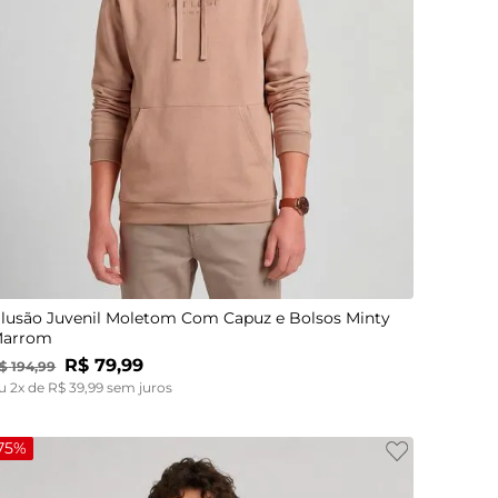
14
16
lusão Juvenil Moletom Com Capuz e Bolsos Minty
arrom
R$
79
,
99
$
194
,
99
u
2
x de
R$
39
,
99
sem juros
75%