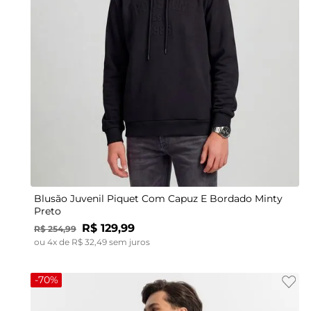
12
14
16
Blusão Juvenil Piquet Com Capuz E Bordado Minty
Preto
R$
129
,
99
R$
254
,
99
ou
4
x de
R$
32
,
49
sem juros
-
70%