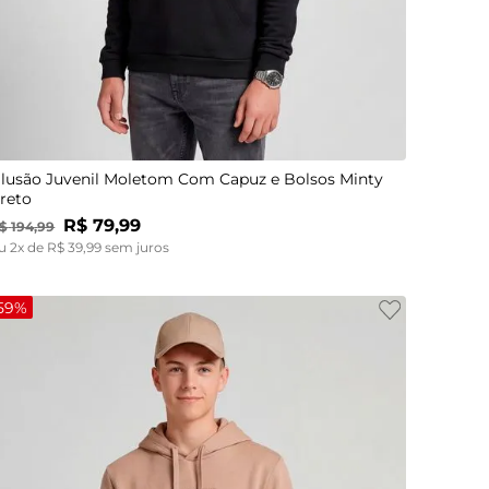
14
16
18
lusão Juvenil Moletom Com Capuz e Bolsos Minty
reto
R$
79
,
99
$
194
,
99
u
2
x de
R$
39
,
99
sem juros
59%