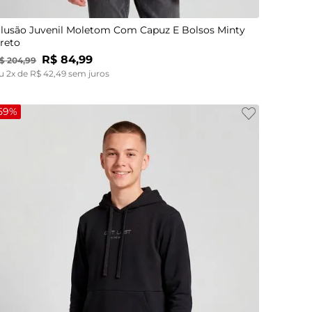
lusão Juvenil Moletom Com Capuz E Bolsos Minty
reto
R$
84
,
99
$
204
,
99
u
2
x de
R$
42
,
49
sem juros
59%