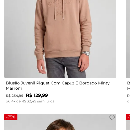
14
16
Blusão Juvenil Piquet Com Capuz E Bordado Minty
B
Marrom
M
R$
129
,
99
R$
254
,
99
R
ou
4
x de
R$
32
,
49
sem juros
o
-
75%
-