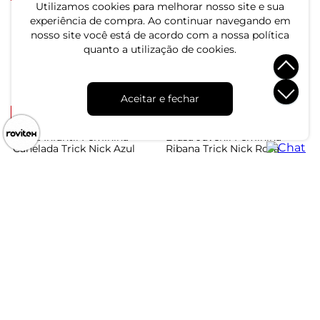
Utilizamos cookies para melhorar nosso site e sua
Blusa Manga Longa em
experiência de compra. Ao continuar navegando em
Cotton Rovi Kids Preto
Blusa Manga Longa Meia
nosso site você está de acordo com a nossa política
Malha Com Estampa Rovi
quanto a utilização de cookies.
Kids Bege
R$ 34,99
R$ 79,99
R$ 34,99
R$ 79,99
ou 1x de R$ 34,99 sem juros
ou 1x de R$ 34,99 sem juros
Aceitar e fechar
-64%
Blusa Infantil Feminina
Blusa Juvenil Feminina
Canelada Trick Nick Azul
Ribana Trick Nick Rosa
R$ 19,99
R$ 49,99
R$ 54,99
ou 1x de R$ 19,99 sem juros
ou 1x de R$ 49,99 sem juros
Atendimento
Dúvidas
Trocas
Conta