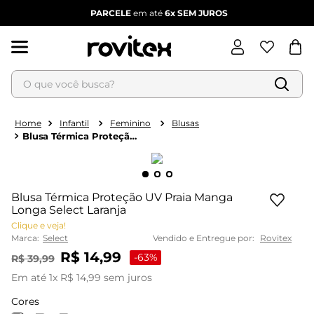
PARCELE
em até
6x
SEM JUROS
O que você busca?
Termos mais buscados
1
º
blusa feminina
Infantil
Feminino
Blusas
Blusa Térmica Proteção
2
º
vestido
UV Praia Manga Longa
Select Laranja
3
º
vestido feminino
4
º
dianna
Blusa Térmica Proteção UV Praia Manga
5
º
calça feminina
Longa Select Laranja
Clique e veja!
6
º
conjunto feminino
Marca:
Select
Vendido e Entregue por:
Rovitex
R$
14
,
99
-
63%
R$
39
,
99
Em até
1
x
R$
14
,
99
sem juros
Cores