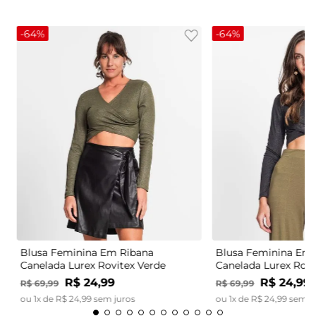
-
64%
-
64%
Blusa Feminina Em Ribana
Blusa Feminina Em 
Canelada Lurex Rovitex Verde
Canelada Lurex Rovi
R$
24
,
99
R$
24
,
99
R$
69
,
99
R$
69
,
99
ou
1
x de
R$
24
,
99
sem juros
ou
1
x de
R$
24
,
99
sem j