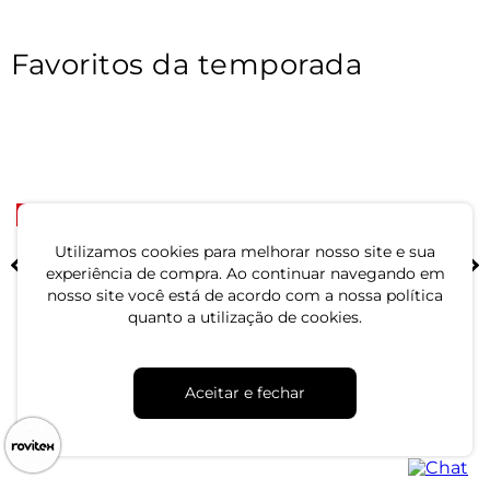
Favoritos da temporada
-33%
-67%
Blusa Polo Feminina Tricot
Polo Feminina Piquet
Utilizamos cookies para melhorar nosso site e sua
Select Azul
Básica Select Branco
experiência de compra. Ao continuar navegando em
nosso site você está de acordo com a nossa política
R$ 39,99
R$ 29,99
quanto a utilização de cookies.
R$ 59,99
R$ 89,99
ou 1x de R$ 39,99 sem juros
ou 1x de R$ 29,99 sem juros
Aceitar e fechar