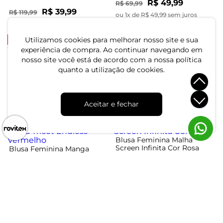
R$ 49,99
R$ 69,99
R$ 39,99
R$ 119,99
ou 1x de R$ 49,99 sem juros
ou 1x de R$ 39,99 sem juros
-56%
-44%
Utilizamos cookies para melhorar nosso site e sua
experiência de compra. Ao continuar navegando em
Blusa Plus Size Infinita Cor
nosso site você está de acordo com a nossa política
Rovitex Rosa
Blusa Plus Size Em Air Flow
quanto a utilização de cookies.
Xadrez Secret Glam Roxo
R$ 34,99
R$ 79,99
R$ 94,99
R$ 169,99
ou 1x de R$ 34,99 sem juros
Aceitar e fechar
ou 3x de R$ 31,66 sem juros
-20%
-69%
Blusa Feminina Malha
Screen Infinita Cor Rosa
Blusa Feminina Manga
Curta Tricot Endless
Vermelho
R$ 22,99
R$ 74,99
R$ 139,99
R$ 174,99
ou 1x de R$ 22,99 sem juros
ou 4x de R$ 34,99 sem juros