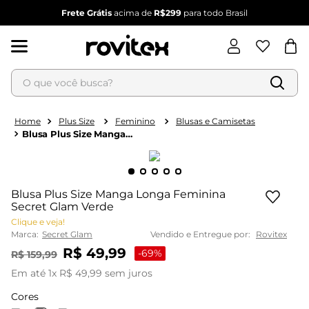
Frete Grátis
acima de
R$299
para todo Brasil
O que você busca?
Termos mais buscados
1
º
blusa feminina
Plus Size
Feminino
Blusas e Camisetas
Blusa Plus Size Manga
2
º
vestido
Longa Feminina Secret
Glam Verde
3
º
vestido feminino
4
º
dianna
Blusa Plus Size Manga Longa Feminina
5
º
calça feminina
Secret Glam Verde
Clique e veja!
6
º
conjunto feminino
Marca:
Secret Glam
Vendido e Entregue por:
Rovitex
R$
49
,
99
-
69%
R$
159
,
99
Em até
1
x
R$
49
,
99
sem juros
Cores