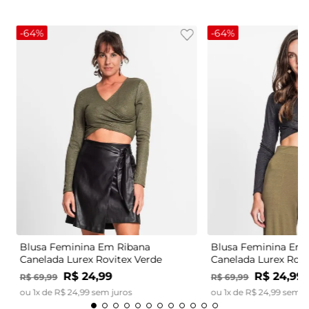
-
64%
-
64%
Blusa Feminina Em Ribana
Blusa Feminina Em 
Canelada Lurex Rovitex Verde
Canelada Lurex Rovi
R$
24
,
99
R$
24
,
99
R$
69
,
99
R$
69
,
99
ou
1
x de
R$
24
,
99
sem juros
ou
1
x de
R$
24
,
99
sem j