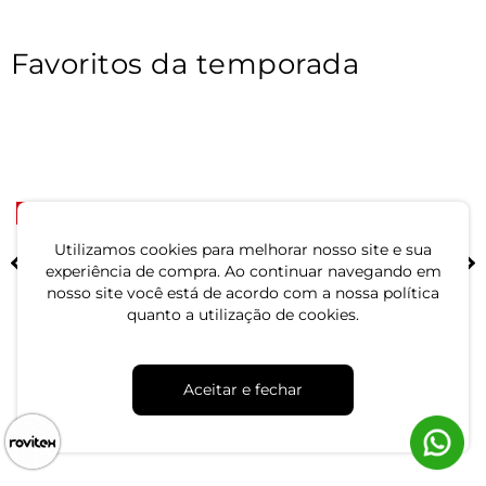
Favoritos da temporada
-33%
-67%
Blusa Polo Feminina Tricot
Polo Feminina Piquet
Utilizamos cookies para melhorar nosso site e sua
Select Azul
Básica Select Branco
experiência de compra. Ao continuar navegando em
nosso site você está de acordo com a nossa política
R$ 39,99
R$ 29,99
quanto a utilização de cookies.
R$ 59,99
R$ 89,99
ou 1x de R$ 39,99 sem juros
ou 1x de R$ 29,99 sem juros
Aceitar e fechar