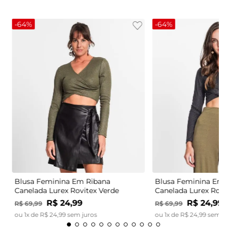
-
64%
-
64%
Blusa Feminina Em Ribana
Blusa Feminina Em 
Canelada Lurex Rovitex Verde
Canelada Lurex Rovi
R$
24
,
99
R$
24
,
99
R$
69
,
99
R$
69
,
99
ou
1
x de
R$
24
,
99
sem juros
ou
1
x de
R$
24
,
99
sem j