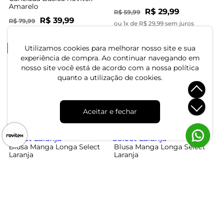
Amarelo
R$ 29,99
R$ 59,99
R$ 39,99
R$ 79,99
ou 1x de R$ 29,99 sem juros
ou 1x de R$ 39,99 sem juros
-57%
-67%
Utilizamos cookies para melhorar nosso site e sua
experiência de compra. Ao continuar navegando em
Blusa Manga Longa Infinita
nosso site você está de acordo com a nossa política
Cor Laranja
Blusa Manga Curta em
quanto a utilização de cookies.
Viscotorcion Secret Glam
Branco
R$ 24,99
R$ 74,99
R$ 44,99
R$ 104,99
ou 1x de R$ 24,99 sem juros
Aceitar e fechar
ou 1x de R$ 44,99 sem juros
-60%
-60%
Blusa Manga Longa Select
Blusa Manga Longa Select
Laranja
Laranja
R$ 29,99
R$ 29,99
R$ 74,99
R$ 74,99
ou 1x de R$ 29,99 sem juros
ou 1x de R$ 29,99 sem juros