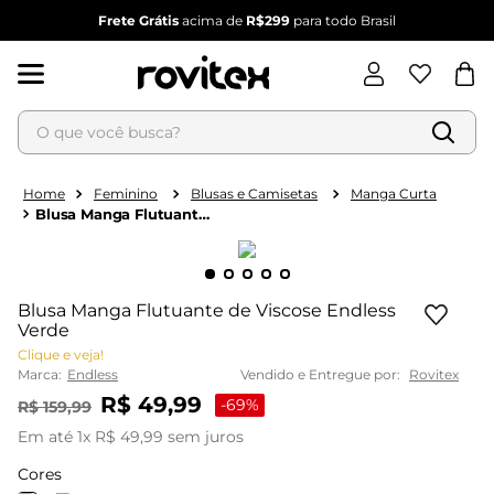
Frete Grátis
acima de
R$299
para todo Brasil
O que você busca?
Termos mais buscados
1
º
blusa feminina
Feminino
Blusas e Camisetas
Manga Curta
Blusa Manga Flutuante
2
º
vestido
de Viscose Endless
Verde
3
º
vestido feminino
4
º
dianna
Blusa Manga Flutuante de Viscose Endless
5
º
calça feminina
Verde
Clique e veja!
6
º
conjunto feminino
Marca:
Endless
Vendido e Entregue por:
Rovitex
R$
49
,
99
-
69%
R$
159
,
99
Em até
1
x
R$
49
,
99
sem juros
Cores