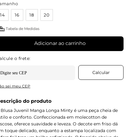
amanho
14
16
18
20
Tabela de Medidas
Adicionar ao carrinho
ão sei meu CEP
escrição do produto
 Blusa Juvenil Manga Longa Minty é uma peça cheia de
stilo e conforto. Confeccionada em molecotton de
iscose, oferece suavidade e leveza. O decote em friso dá
m toque delicado, enquanto a estampa localizada com