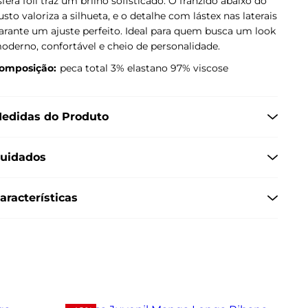
sfera foil traz um brilho sofisticado. O franzido abaixo do
usto valoriza a silhueta, e o detalhe com lástex nas laterais
arante um ajuste perfeito. Ideal para quem busca um look
oderno, confortável e cheio de personalidade.
omposição:
peca total 3% elastano 97% viscose
edidas do Produto
uidados
aracterísticas