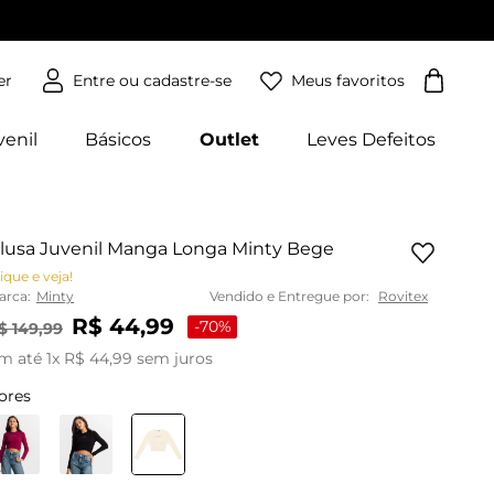
Meus favoritos
er
venil
Básicos
Outlet
Leves Defeitos
lusa Juvenil Manga Longa Minty Bege
ique e veja!
arca:
Minty
Vendido e Entregue por:
Rovitex
R$
44
,
99
-
70%
$
149
,
99
m até
1
x
R$
44
,
99
sem juros
ores