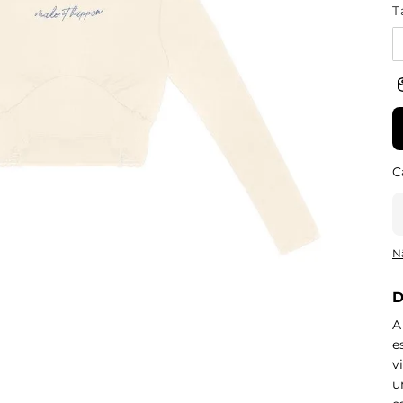
T
N
D
A
e
v
u