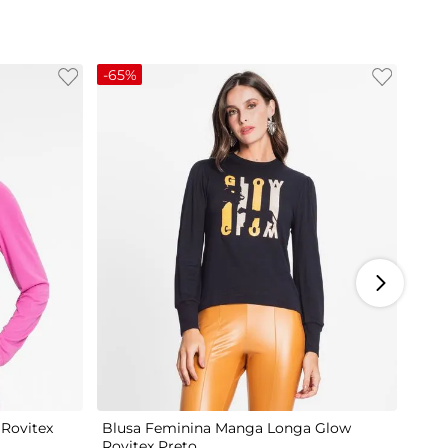
-
65%
M
G
Rovitex
Blusa Feminina Manga Longa Glow
Rovitex Preto