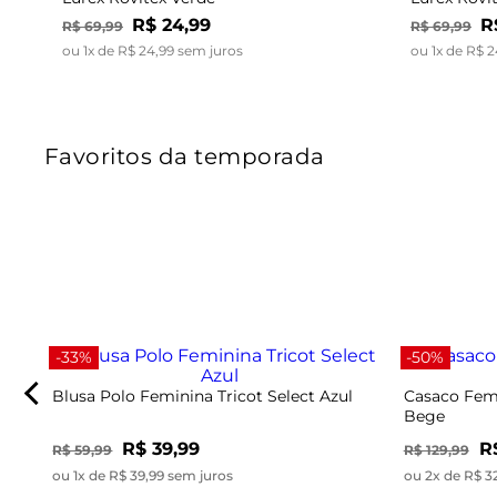
R$
24
,
99
R
R$
69
,
99
R$
69
,
99
ou
1
x de
R$
24
,
99
sem juros
ou
1
x de
R$
2
Favoritos da temporada
-33%
-50%
Blusa Polo Feminina Tricot Select Azul
Casaco Femi
Bege
R$ 39,99
R
R$ 59,99
R$ 129,99
ou 1x de R$ 39,99 sem juros
ou 2x de R$ 3