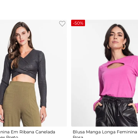
-
50%
G
P
M
G
GG
nina Em Ribana Canelada
Blusa Manga Longa Feminina 
tex Preto
Rosa