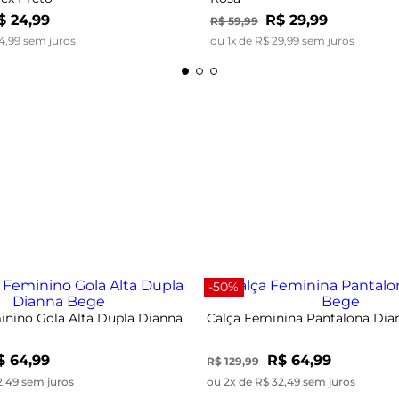
$
24
,
99
R$
29
,
99
R$
59
,
99
4
,
99
sem juros
ou
1
x de
R$
29
,
99
sem juros
-50%
nino Gola Alta Dupla Dianna
Calça Feminina Pantalona Di
$ 64,99
R$ 64,99
R$ 129,99
2,49 sem juros
ou 2x de R$ 32,49 sem juros