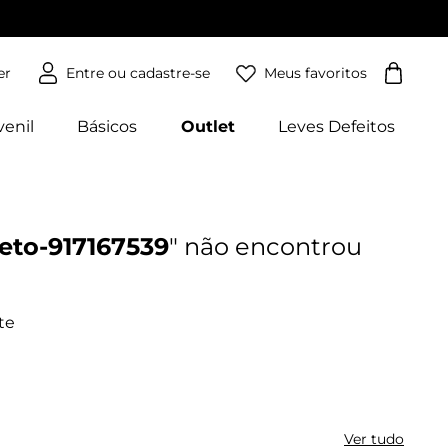
Meus favoritos
er
venil
Básicos
Outlet
Leves Defeitos
eto-917167539
Ver tudo