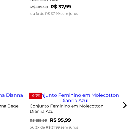
R$
37
,
99
R$
109
,
99
ou
1
x de
R$
37
,
99
sem juros
-67
-40%
anna Bege
Conjunto Feminino em Molecotton
Dianna Azul
R$ 95,99
R$ 159,99
ou 3x de R$ 31,99 sem juros