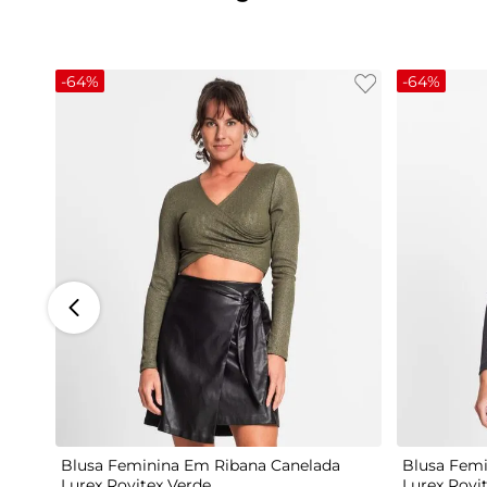
-
64%
-
64%
G
Blusa Feminina Em Ribana Canelada
Blusa Femi
Lurex Rovitex Verde
Lurex Rovi