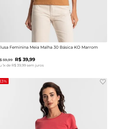
P
GG
lusa Feminina Meia Malha 30 Básica KO Marrom
R$
39
,
99
$
59
,
99
u
1
x de
R$
39
,
99
sem juros
33%