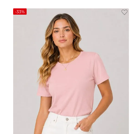
-
33%
P
M
G
GG