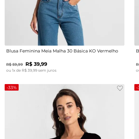
M
G
Blusa Feminina Meia Malha 30 Básica KO Vermelho
B
R$
39
,
99
R$
59
,
99
R
ou
1
x de
R$
39
,
99
sem juros
o
-
33%
-