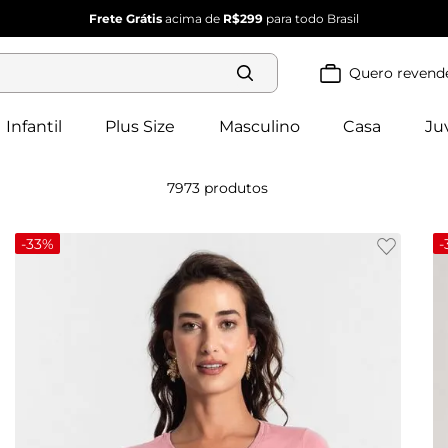
Frete Grátis
acima de
R$299
para todo Brasil
Quero revend
Termos mais
buscados
Infantil
Plus Size
Masculino
Casa
Ju
blusa 
1
º
feminina
2
º
vestido
7973
produtos
vestido 
3
º
feminino
4
º
dianna
-
33%
-
calça 
5
º
feminina
conjunto 
6
º
feminino