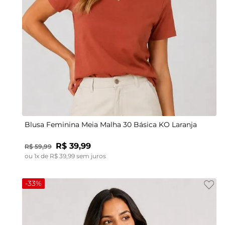
P
M
G
GG
Blusa Feminina Meia Malha 30 Básica KO Laranja
R$
39
,
99
R$
59
,
99
ou
1
x de
R$
39
,
99
sem juros
-
33%