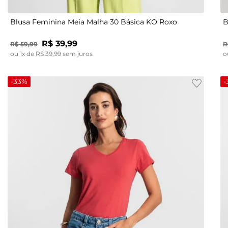
Blusa Feminina Meia Malha 30 Básica KO Roxo
B
R$
39
,
99
R$
59
,
99
R
ou
1
x de
R$
39
,
99
sem juros
o
-
33%
-