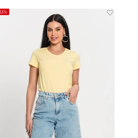
33%
M
G
GG