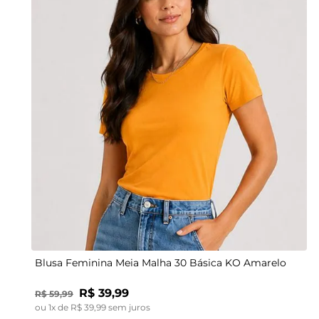
P
M
G
GG
Blusa Feminina Meia Malha 30 Básica KO Amarelo
R$
39
,
99
R$
59
,
99
ou
1
x de
R$
39
,
99
sem juros