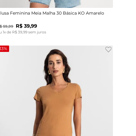
lusa Feminina Meia Malha 30 Básica KO Amarelo
R$
39
,
99
$
59
,
99
u
1
x de
R$
39
,
99
sem juros
33%