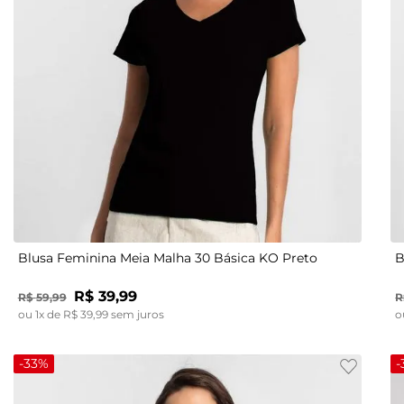
M
Blusa Feminina Meia Malha 30 Básica KO Preto
B
R$
39
,
99
R$
59
,
99
R
ou
1
x de
R$
39
,
99
sem juros
o
-
33%
-