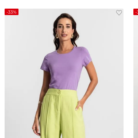
-
33%
-
P
M
G
GG