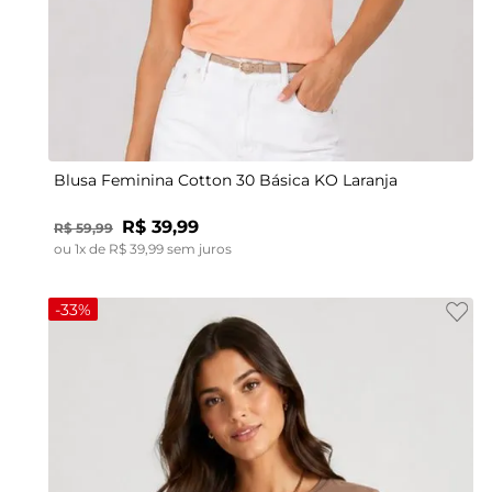
P
G
GG
Blusa Feminina Cotton 30 Básica KO Laranja
R$
39
,
99
R$
59
,
99
ou
1
x de
R$
39
,
99
sem juros
-
33%