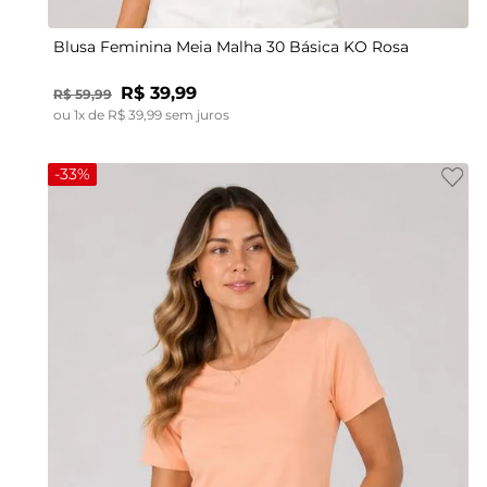
Blusa Feminina Meia Malha 30 Básica KO Rosa
R$
39
,
99
R$
59
,
99
ou
1
x de
R$
39
,
99
sem juros
-
33%