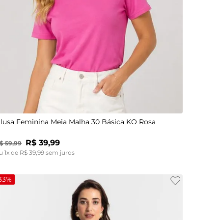
P
M
G
GG
lusa Feminina Meia Malha 30 Básica KO Rosa
R$
39
,
99
$
59
,
99
u
1
x de
R$
39
,
99
sem juros
33%