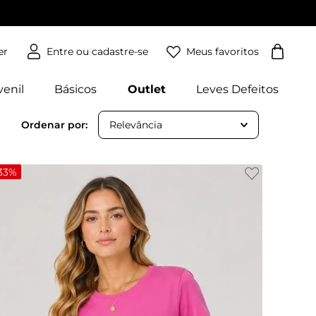
Meus favoritos
er
venil
Básicos
Outlet
Leves Defeitos
Relevância
33%