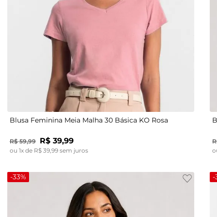
P
M
G
GG
Blusa Feminina Meia Malha 30 Básica KO Rosa
B
R$
39
,
99
R$
59
,
99
R
ou
1
x de
R$
39
,
99
sem juros
o
-
33%
-