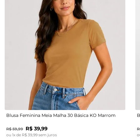
P
M
G
GG
Blusa Feminina Meia Malha 30 Básica KO Marrom
B
R$
39
,
99
R$
59
,
99
R
ou
1
x de
R$
39
,
99
sem juros
o