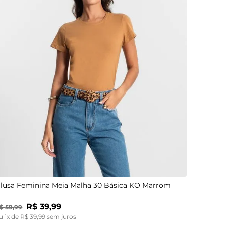
P
M
G
GG
lusa Feminina Meia Malha 30 Básica KO Marrom
R$
39
,
99
$
59
,
99
u
1
x de
R$
39
,
99
sem juros