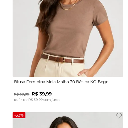
P
GG
Blusa Feminina Meia Malha 30 Básica KO Bege
R$
39
,
99
R$
59
,
99
ou
1
x de
R$
39
,
99
sem juros
-
33%