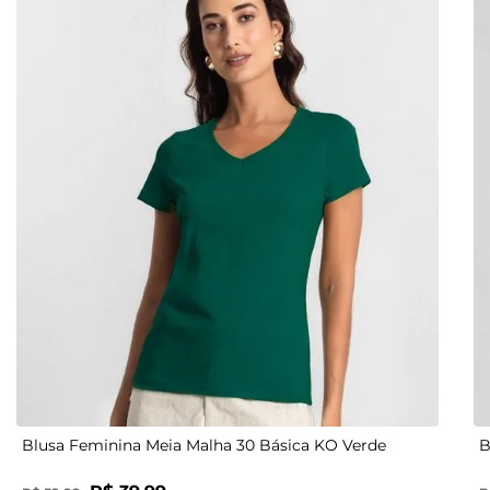
P
M
G
GG
Blusa Feminina Meia Malha 30 Básica KO Verde
B