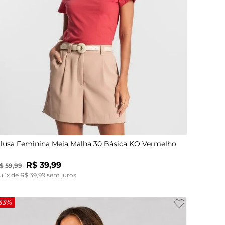
G
lusa Feminina Meia Malha 30 Básica KO Vermelho
R$
39
,
99
$
59
,
99
u
1
x de
R$
39
,
99
sem juros
33%