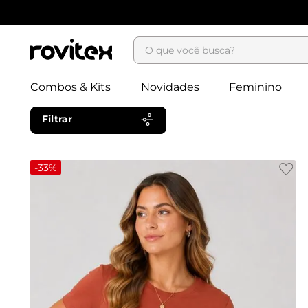
O que você busca?
Combos & Kits
Novidades
Feminino
Filtrar
-
33%