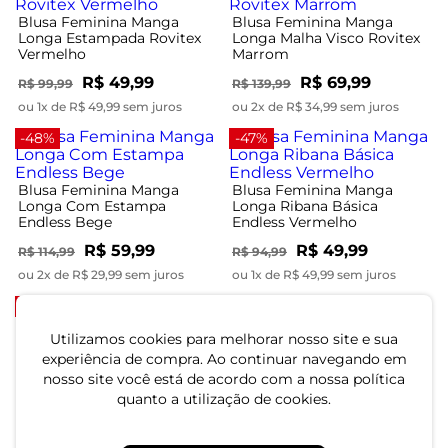
Blusa Feminina Manga
Blusa Feminina Manga
Longa Estampada Rovitex
Longa Malha Visco Rovitex
Vermelho
Marrom
R$ 49,99
R$ 69,99
R$ 99,99
R$ 139,99
ou 1x de R$ 49,99 sem juros
ou 2x de R$ 34,99 sem juros
-48%
-47%
Blusa Feminina Manga
Blusa Feminina Manga
Longa Com Estampa
Longa Ribana Básica
Endless Bege
Endless Vermelho
R$ 59,99
R$ 49,99
R$ 114,99
R$ 94,99
ou 2x de R$ 29,99 sem juros
ou 1x de R$ 49,99 sem juros
-47%
-40%
Utilizamos cookies para melhorar nosso site e sua
Blusa Feminina Manga
Longa Rovitex Azul
Blusa Feminina Manga
experiência de compra. Ao continuar navegando em
Longa Em Viscotorcion
nosso site você está de acordo com a nossa política
Rovitex Preto
quanto a utilização de cookies.
R$ 44,99
R$ 74,99
R$ 44,99
R$ 84,99
ou 1x de R$ 44,99 sem juros
ou 1x de R$ 44,99 sem juros