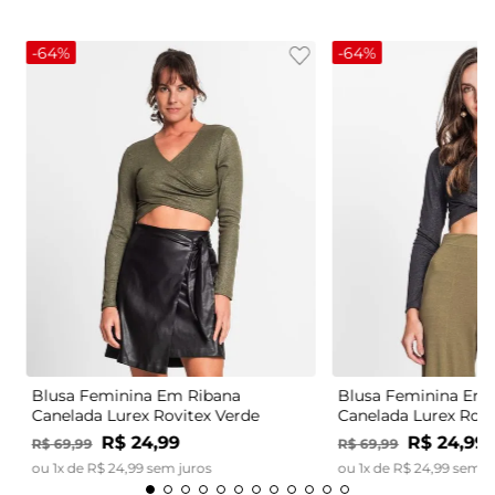
-
64%
-
64%
Blusa Feminina Em Ribana
Blusa Feminina Em 
Canelada Lurex Rovitex Verde
Canelada Lurex Rovi
R$
24
,
99
R$
24
,
99
R$
69
,
99
R$
69
,
99
ou
1
x de
R$
24
,
99
sem juros
ou
1
x de
R$
24
,
99
sem j