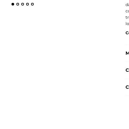
d
c
t
l
C
M
C
C