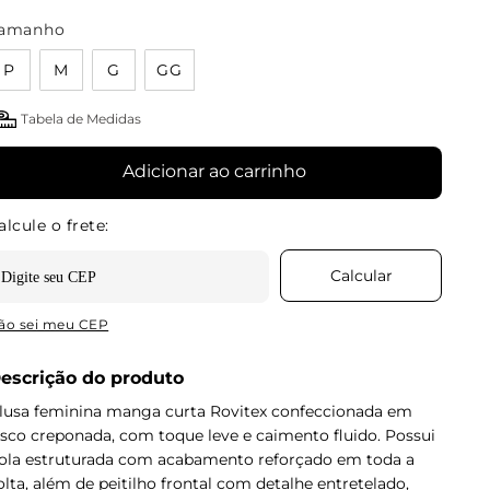
amanho
P
M
G
GG
Tabela de Medidas
Adicionar ao carrinho
ão sei meu CEP
escrição do produto
lusa feminina manga curta Rovitex confeccionada em
isco creponada, com toque leve e caimento fluido. Possui
ola estruturada com acabamento reforçado em toda a
olta, além de peitilho frontal com detalhe entretelado,