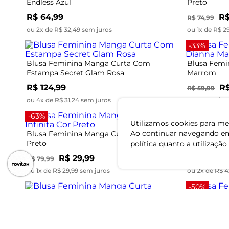
Endless Azul
Preto
R$ 64,99
R$
R$ 74,99
ou 2x de R$ 32,49 sem juros
ou 1x de R$ 2
-33%
Blusa Feminina Manga Curta Com
Blusa Femi
Estampa Secret Glam Rosa
Marrom
R$ 124,99
R$
R$ 59,99
ou 4x de R$ 31,24 sem juros
ou 1x de R$ 3
-63%
-45%
Utilizamos cookies para mel
Ao continuar navegando em
Blusa Feminina Manga Curta Infinita Cor
Blusa Femi
Preto
Endless Ve
política quanto a utilização
R$ 29,99
R
R$ 79,99
R$ 154,99
ou 1x de R$ 29,99 sem juros
ou 2x de R$ 4
-50%
Blusa Feminina Manga Curta Endless
Blusa Femi
Marrom
Select Lara
R$ 119,99
R$