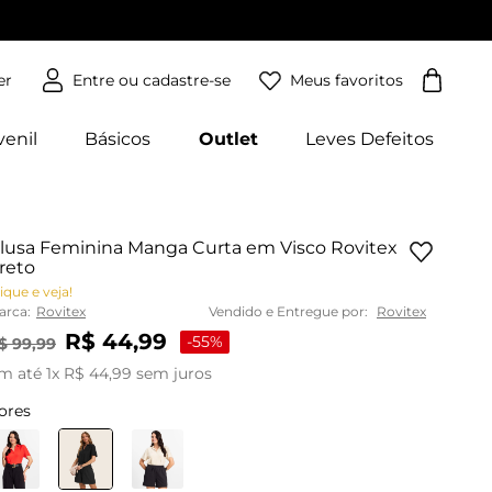
Meus favoritos
er
venil
Básicos
Outlet
Leves Defeitos
lusa Feminina Manga Curta em Visco Rovitex
reto
ique e veja!
arca:
Rovitex
Vendido e Entregue por:
Rovitex
R$
44
,
99
-
55%
$
99
,
99
m até
1
x
R$
44
,
99
sem juros
ores