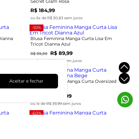
Secret Glam Rosa
R$ 184,99
ou 6x de R$ 30,83 sem juros
-10%
Dianna
Blusa Feminina Manga Curta Lisa Em
Tricot Dianna Azul
R$ 89,99
R$ 99,99
ou 3x de R$ 29,99 sem juros
-33%
Aceitar e fechar
versized
Blusa Feminina Manga Curta Oversized
Dianna Bege
R$ 39,99
R$ 59,99
ou 1x de R$ 39,99 sem juros
-60%
Estampada
Blusa Feminina Manga Curta Infinita Cor
Branco
R$ 39,99