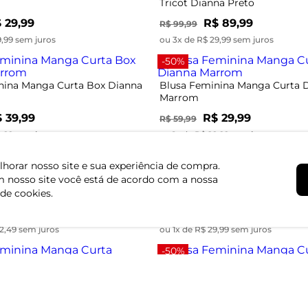
Tricot Dianna Preto
 29,99
R$ 89,99
R$ 99,99
9,99 sem juros
ou 3x de R$ 29,99 sem juros
-50%
nina Manga Curta Box Dianna
Blusa Feminina Manga Curta 
Marrom
 39,99
R$ 29,99
R$ 59,99
9,99 sem juros
ou 1x de R$ 29,99 sem juros
-40%
horar nosso site e sua experiência de compra.
 nosso site você está de acordo com a nossa
nina Manga Curta Em Laise
Blusa Feminina Manga Curta O
rmelho
Dianna Bege
 de cookies.
$ 84,99
R$ 29,99
R$ 49,99
2,49 sem juros
ou 1x de R$ 29,99 sem juros
-50%
nina Manga Curta Estampada
Blusa Feminina Manga Curta 
nja
Select Azul
 19,99
R$ 19,99