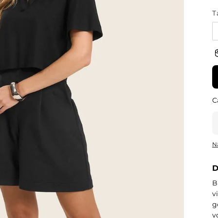
T
N
D
B
v
g
v