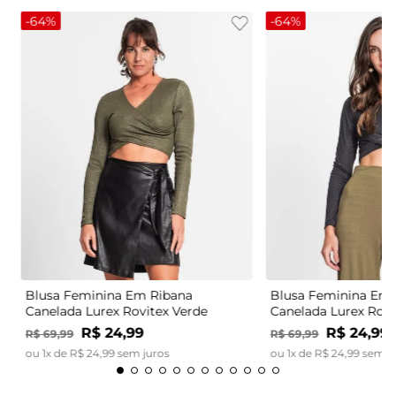
-
64%
-
64%
Blusa Feminina Em Ribana
Blusa Feminina Em 
Canelada Lurex Rovitex Verde
Canelada Lurex Rovi
R$
24
,
99
R$
24
,
99
R$
69
,
99
R$
69
,
99
ou
1
x de
R$
24
,
99
sem juros
ou
1
x de
R$
24
,
99
sem j