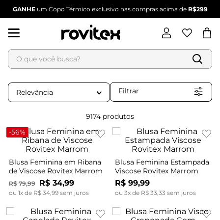
GANHE
um Copo Térmico exclusivo nas compras acima de
R$299
O que você busca?
Termos mais buscados
Filtrar
Relevância
1
º
blusa feminina
9174
produtos
2
º
vestido
3
º
vestido feminino
-
56%
4
º
dianna
5
º
calça feminina
Blusa Feminina em Ribana
Blusa Feminina Estampada
de Viscose Rovitex Marrom
Viscose Rovitex Marrom
6
º
conjunto feminino
R$
34
,
99
R$
99
,
99
R$
79
,
99
ou
1
x de
R$
34
,
99
sem juros
ou
3
x de
R$
33
,
33
sem juros