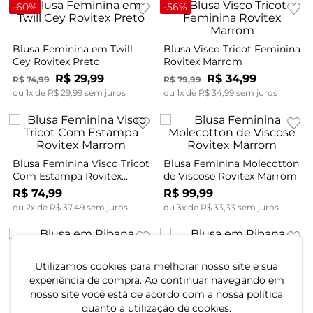
-
60%
-
56%
Blusa Feminina em Twill
Blusa Visco Tricot Feminina
Cey Rovitex Preto
Rovitex Marrom
R$
29
,
99
R$
34
,
99
R$
74
,
99
R$
79
,
99
ou
1
x de
R$
29
,
99
sem juros
ou
1
x de
R$
34
,
99
sem juros
Blusa Feminina Visco Tricot
Blusa Feminina Molecotton
Com Estampa Rovitex
de Viscose Rovitex Marrom
Marrom
R$
74
,
99
R$
99
,
99
ou
2
x de
R$
37
,
49
sem juros
ou
3
x de
R$
33
,
33
sem juros
Utilizamos cookies para melhorar nosso site e sua
Blusa em Ribana Canelada
Blusa em Ribana Canelada
experiência de compra. Ao continuar navegando em
Rovitex Marrom
Rovitex Marrom
nosso site você está de acordo com a nossa política
R$
54
,
99
R$
49
,
99
quanto a utilização de cookies.