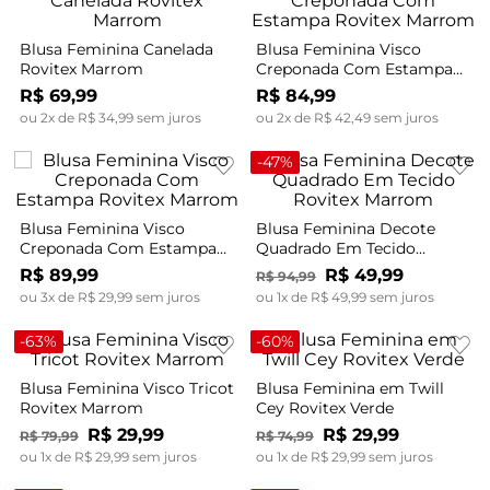
Blusa Feminina Canelada
Blusa Feminina Visco
Rovitex Marrom
Creponada Com Estampa
Rovitex Marrom
R$
69
,
99
R$
84
,
99
ou
2
x de
R$
34
,
99
sem juros
ou
2
x de
R$
42
,
49
sem juros
-
47%
Blusa Feminina Visco
Blusa Feminina Decote
Creponada Com Estampa
Quadrado Em Tecido
Rovitex Marrom
Rovitex Marrom
R$
89
,
99
R$
49
,
99
R$
94
,
99
ou
3
x de
R$
29
,
99
sem juros
ou
1
x de
R$
49
,
99
sem juros
-
63%
-
60%
Blusa Feminina Visco Tricot
Blusa Feminina em Twill
Rovitex Marrom
Cey Rovitex Verde
R$
29
,
99
R$
29
,
99
R$
79
,
99
R$
74
,
99
ou
1
x de
R$
29
,
99
sem juros
ou
1
x de
R$
29
,
99
sem juros