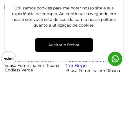
-64%
Utilizamos cookies para melhorar nosso site e sua
experiência de compra. Ao continuar navegando em
nosso site você está de acordo com a nossa política
Blusa Feminina Ribana De
Blusa Feminina Em Ribana
quanto a utilização de cookies.
Viscose Listrada Rovitex
Canelada Lurex Rovitex
Amarelo
Preto
R$ 89,99
R$ 24,99
R$ 69,99
Aceitar e fechar
ou 3x de R$ 29,99 sem juros
ou 1x de R$ 24,99 sem juros
-58%
Blusa Feminina Em Ribana
Endless Verde
Blusa Feminina em Ribana
Canelada Infinita Cor Bege
R$ 64,99
R$ 49,99
R$ 119,99
ou 2x de R$ 32,49 sem juros
ou 1x de R$ 49,99 sem juros