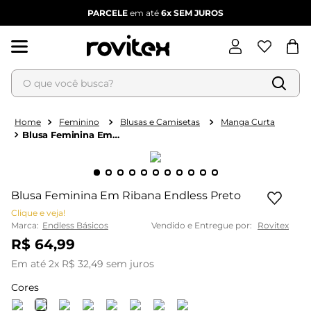
PARCELE
em até
6x
SEM JUROS
O que você busca?
Termos mais buscados
1
º
blusa feminina
Feminino
Blusas e Camisetas
Manga Curta
Blusa Feminina Em
2
º
vestido feminino
Ribana Endless Preto
3
º
vestido
4
º
dianna
Blusa Feminina Em Ribana Endless Preto
5
º
calça feminina
Clique e veja!
Marca:
Endless Básicos
Vendido e Entregue por:
Rovitex
6
º
conjunto feminino
R$
64
,
99
Em até
2
x
R$
32
,
49
sem juros
Cores