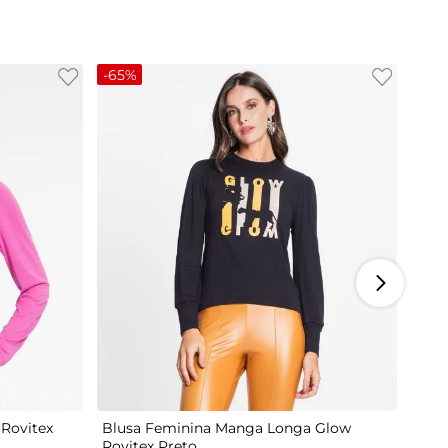
-
65%
M
G
Rovitex
Blusa Feminina Manga Longa Glow
Rovitex Preto