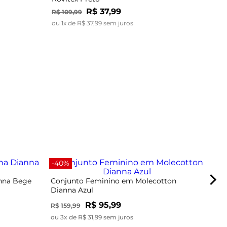
R$
37
,
99
R$
109
,
99
ou
1
x de
R$
37
,
99
sem juros
-67
-40%
anna Bege
Conjunto Feminino em Molecotton
Dianna Azul
R$ 95,99
R$ 159,99
ou 3x de R$ 31,99 sem juros