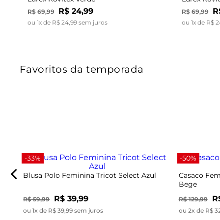
R$
24
,
99
R
R$
69
,
99
R$
69
,
99
ou
1
x de
R$
24
,
99
sem juros
ou
1
x de
R$
2
Favoritos da temporada
-33%
-50%
Blusa Polo Feminina Tricot Select Azul
Casaco Femi
Bege
R$ 39,99
R
R$ 59,99
R$ 129,99
ou 1x de R$ 39,99 sem juros
ou 2x de R$ 3