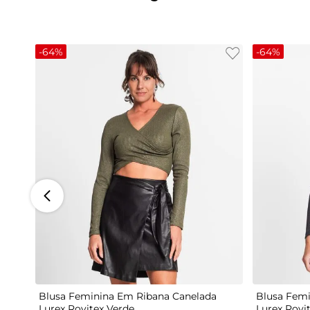
-
64%
-
64%
G
Blusa Feminina Em Ribana Canelada
Blusa Femi
Lurex Rovitex Verde
Lurex Rovi