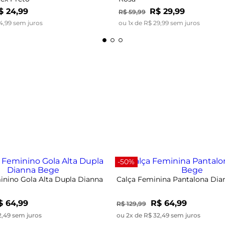
$
24
,
99
R$
29
,
99
R$
59
,
99
4
,
99
sem juros
ou
1
x de
R$
29
,
99
sem juros
-50%
nino Gola Alta Dupla Dianna
Calça Feminina Pantalona Di
$ 64,99
R$ 64,99
R$ 129,99
2,49 sem juros
ou 2x de R$ 32,49 sem juros