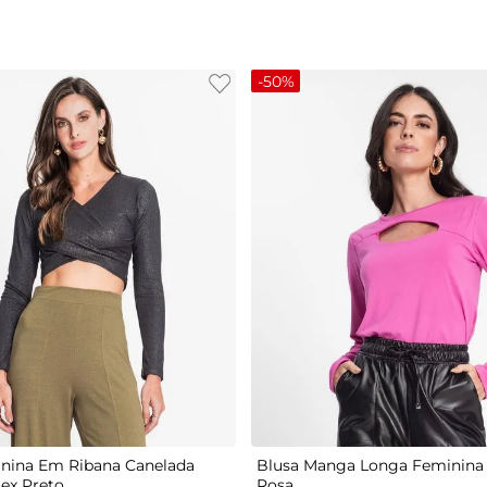
-
50%
G
P
M
G
GG
nina Em Ribana Canelada
Blusa Manga Longa Feminina 
tex Preto
Rosa