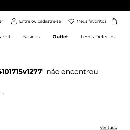
Meus favoritos
er
venil
Básicos
Outlet
Leves Defeitos
4101715v1277
Ver tudo