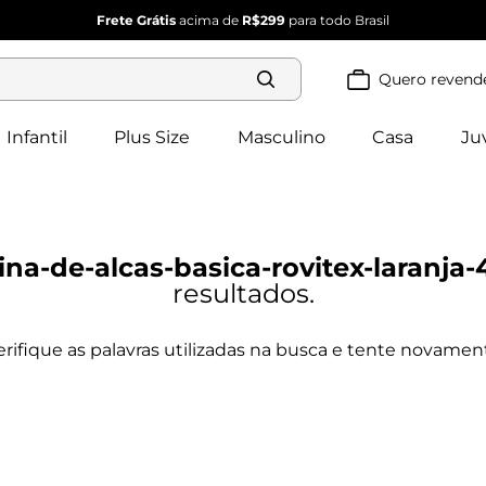
Frete Grátis
acima de
R$299
para todo Brasil
Quero revend
Termos mais
buscados
Infantil
Plus Size
Masculino
Casa
Ju
blusa 
1
º
feminina
2
º
vestido
vestido 
3
º
feminino
4
º
dianna
na-de-alcas-basica-rovitex-laranja-
calça 
5
º
feminina
conjunto 
6
º
feminino